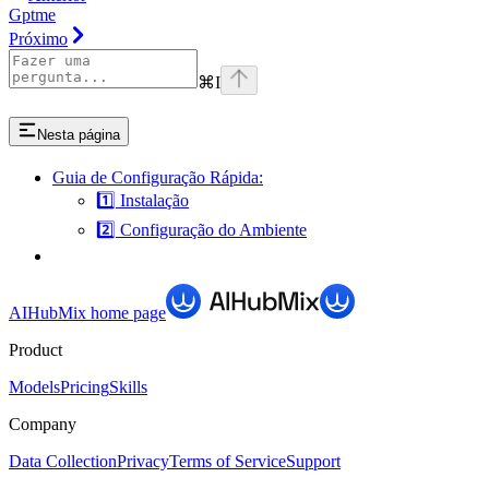
Gptme
Próximo
⌘
I
Nesta página
Guia de Configuração Rápida:
1️⃣ Instalação
2️⃣ Configuração do Ambiente
AIHubMix
home page
Product
Models
Pricing
Skills
Company
Data Collection
Privacy
Terms of Service
Support