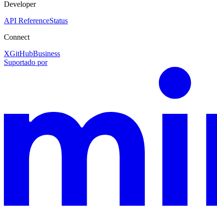
Developer
API Reference
Status
Connect
X
GitHub
Business
Suportado por