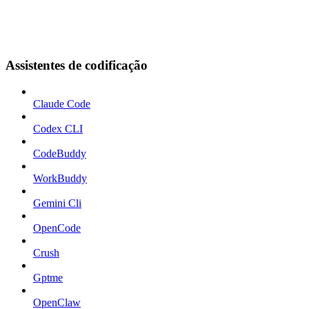
Assistentes de codificação
Claude Code
Codex CLI
CodeBuddy
WorkBuddy
Gemini Cli
OpenCode
Crush
Gptme
OpenClaw