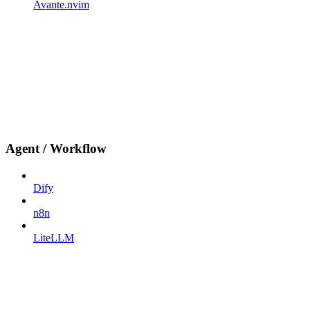
Avante.nvim
Agent / Workflow
Dify
n8n
LiteLLM