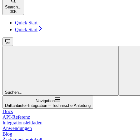
Search...
⌘
K
Quick Start
Quick Start
Suchen...
Navigation
Drittanbieter-Integration – Technische Anleitung
Docs
API-Referenz
Integrationsleitfaden
Anwendungen
Blog
Änderungsprotokoll