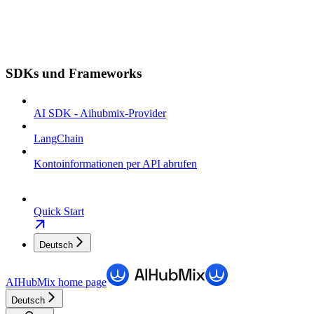
SDKs und Frameworks
AI SDK - Aihubmix-Provider
LangChain
Kontoinformationen per API abrufen
Quick Start
Deutsch
AIHubMix
home page
Deutsch