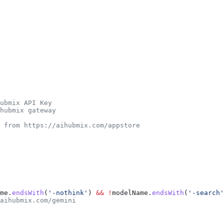
ubmix API Key
hubmix gateway
 from https://aihubmix.com/appstore
me
.
endsWith
(
'-nothink'
) 
&&
 !
modelName
.
endsWith
(
'-search'
aihubmix.com/gemini