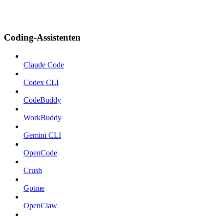
Coding-Assistenten
Claude Code
Codex CLI
CodeBuddy
WorkBuddy
Gemini CLI
OpenCode
Crush
Gptme
OpenClaw