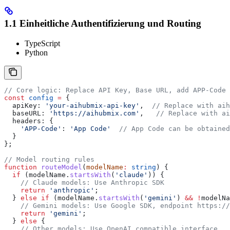
1.1 Einheitliche Authentifizierung und Routing
TypeScript
Python
// Core logic: Replace API Key, Base URL, add APP-Code
const
 config
 =
 {
  apiKey:
 'your-aihubmix-api-key'
,  
// Replace with aih
  baseURL:
 'https://aihubmix.com'
,   
// Replace with ai
  headers:
 {
    'APP-Code'
:
 'App Code'
  // App Code can be obtained
  }
};
// Model routing rules
function
 routeModel
(
modelName
:
 string
) {
  if
 (
modelName
.
startsWith
(
'claude'
)) {
    // Claude models: Use Anthropic SDK
    return
 'anthropic'
;
  } 
else
 if
 (
modelName
.
startsWith
(
'gemini'
) 
&&
 !
modelNa
    // Gemini models: Use Google SDK, endpoint https://
    return
 'gemini'
;
  } 
else
 {
    // Other models: Use OpenAI compatible interface