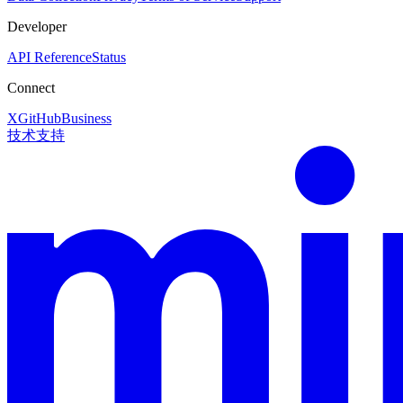
Developer
API Reference
Status
Connect
X
GitHub
Business
技术支持