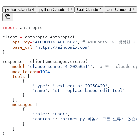
python-Claude 4
python-Claude 3.7
Curl-Claude 4
Curl-Claude 3.7
import
 anthropic
client 
=
 anthropic.Anthropic(
    api_key
=
"AIHUBMIX_API_KEY"
, 
# AiHubMix에서 생성한 키
    base_url
=
"https://aihubmix.com"
)
response 
=
 client.messages.create(
    model
=
"claude-sonnet-4-20250514"
,  
# 또는 claude-opu
    max_tokens
=
1024
,
    tools
=
[
        {
            "type"
: 
"text_editor_20250429"
,
            "name"
: 
"str_replace_based_edit_tool"
        }
    ],
    messages
=
[
        {
            "role"
: 
"user"
, 
            "content"
: 
"primes.py 파일에 구문 오류가 있
        }
    ]
)