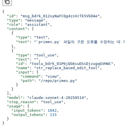
{
  "id"
: 
"msg_bdrk_012xyNaFCQg4zsVcTk5VkDAe"
,
  "type"
: 
"message"
,
  "role"
: 
"assistant"
,
  "content"
: [
    {
      "type"
: 
"text"
,
      "text"
: 
"`primes.py` 파일의 구문 오류를 수정하는 
    },
    {
      "type"
: 
"tool_use"
,
      "text"
: 
""
,
      "id"
: 
"toolu_bdrk_01P6jQG6suDSsDjzugqGVHWC"
,
      "name"
: 
"str_replace_based_edit_tool"
,
      "input"
: {
        "command"
: 
"view"
,
        "path"
: 
"/repo/primes.py"
      }
    }
  ],
  "model"
: 
"claude-sonnet-4-20250514"
,
  "stop_reason"
: 
"tool_use"
,
  "usage"
: {
    "input_tokens"
: 
1042
,
    "output_tokens"
: 
115
  }
}