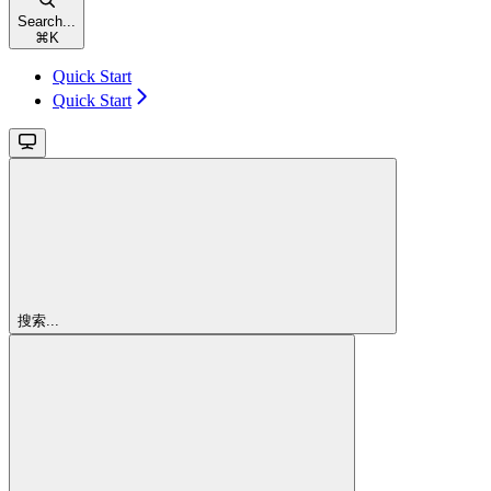
Search...
⌘
K
Quick Start
Quick Start
搜索...