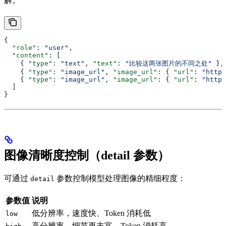
解。
{
  "role"
: 
"user"
,
  "content"
: [
    { 
"type"
: 
"text"
, 
"text"
: 
"比较这两张图片的不同之处"
 },
    { 
"type"
: 
"image_url"
, 
"image_url"
: { 
"url"
: 
"https
    { 
"type"
: 
"image_url"
, 
"image_url"
: { 
"url"
: 
"https
  ]
}
图像清晰度控制（detail 参数）
可通过
参数控制模型处理图像的精细程度：
detail
参数值
说明
低分辨率，速度快、Token 消耗低
low
高分辨率，细节更丰富、Token 消耗高