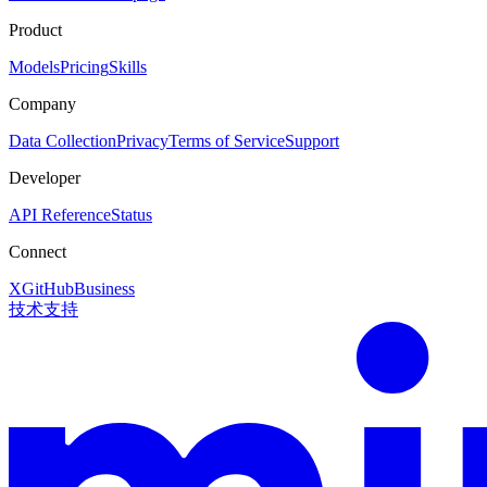
Product
Models
Pricing
Skills
Company
Data Collection
Privacy
Terms of Service
Support
Developer
API Reference
Status
Connect
X
GitHub
Business
技术支持