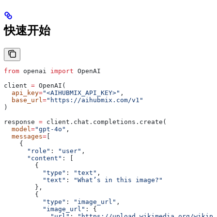
快速开始
from
 openai 
import
 OpenAI
client 
=
 OpenAI(
  api_key
=
"<AIHUBMIX_API_KEY>"
,
  base_url
=
"https://aihubmix.com/v1"
)
response 
=
 client.chat.completions.create(
  model
=
"gpt-4o"
,
  messages
=
[
    {
      "role"
: 
"user"
,
      "content"
: [
        {
          "type"
: 
"text"
,
          "text"
: 
"What’s in this image?"
        },
        {
          "type"
: 
"image_url"
,
          "image_url"
: {
            "url"
: 
"https://upload.wikimedia.org/wikipe