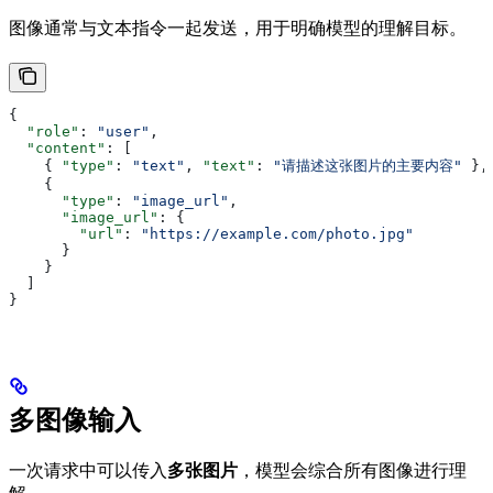
图像通常与文本指令一起发送，用于明确模型的理解目标。
{
  "role"
: 
"user"
,
  "content"
: [
    { 
"type"
: 
"text"
, 
"text"
: 
"请描述这张图片的主要内容"
 },
    {
      "type"
: 
"image_url"
,
      "image_url"
: {
        "url"
: 
"https://example.com/photo.jpg"
      }
    }
  ]
}
多图像输入
一次请求中可以传入
多张图片
，模型会综合所有图像进行理