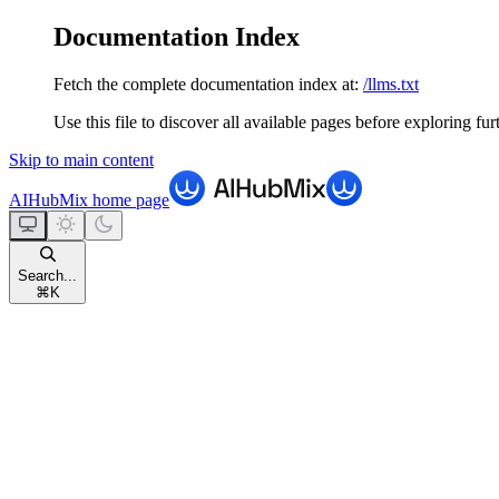
Documentation Index
Fetch the complete documentation index at:
/llms.txt
Use this file to discover all available pages before exploring fur
Skip to main content
AIHubMix
home page
Search...
⌘
K