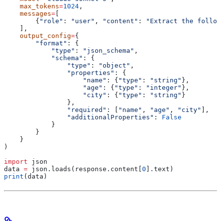
    max_tokens
=
1024
,
    messages
=
[
        {
"role"
: 
"user"
, 
"content"
: 
"Extract the follow
    ],
    output_config
=
{
        "format"
: {
            "type"
: 
"json_schema"
,
            "schema"
: {
                "type"
: 
"object"
,
                "properties"
: {
                    "name"
: {
"type"
: 
"string"
},
                    "age"
: {
"type"
: 
"integer"
},
                    "city"
: {
"type"
: 
"string"
}
                },
                "required"
: [
"name"
, 
"age"
, 
"city"
],
                "additionalProperties"
: 
False
            }
        }
    }
)
import
 json
data 
=
 json.loads(response.content[
0
].text)
print
(data)