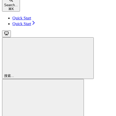
Search...
⌘
K
Quick Start
Quick Start
搜索...