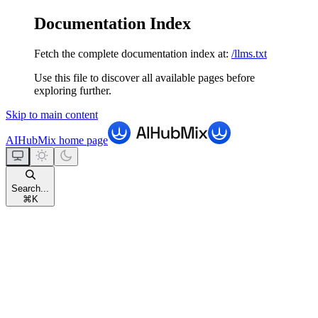
Documentation Index
Fetch the complete documentation index at:
/llms.txt
Use this file to discover all available pages before
exploring further.
Skip to main content
AIHubMix
home page
Search...
⌘
K