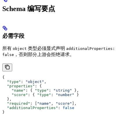
Schema 编写要点
必需字段
所有
类型必须显式声明
object
additionalProperties:
，否则部分上游会拒绝请求。
false
{
  "type"
: 
"object"
,
  "properties"
: {
    "name"
: { 
"type"
: 
"string"
 },
    "score"
: { 
"type"
: 
"number"
 }
  },
  "required"
: [
"name"
, 
"score"
],
  "additionalProperties"
: 
false
}