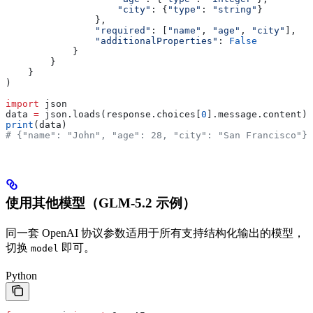
                    "city"
: {
"type"
: 
"string"
}
                },
                "required"
: [
"name"
, 
"age"
, 
"city"
],
                "additionalProperties"
: 
False
            }
        }
    }
)
import
 json
data 
=
 json.loads(response.choices[
0
].message.content)
print
(data)
# {"name": "John", "age": 28, "city": "San Francisco"}
使用其他模型（GLM-5.2 示例）
同一套 OpenAI 协议参数适用于所有支持结构化输出的模型，
切换
即可。
model
Python