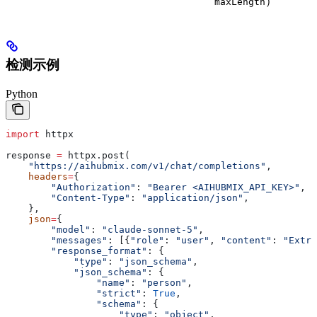
）
maxLength
检测示例
Python
import
 httpx
response 
=
 httpx.post(
    "https://aihubmix.com/v1/chat/completions"
,
    headers
=
{
        "Authorization"
: 
"Bearer <AIHUBMIX_API_KEY>"
,
        "Content-Type"
: 
"application/json"
,
    },
    json
=
{
        "model"
: 
"claude-sonnet-5"
,
        "messages"
: [{
"role"
: 
"user"
, 
"content"
: 
"Extra
        "response_format"
: {
            "type"
: 
"json_schema"
,
            "json_schema"
: {
                "name"
: 
"person"
,
                "strict"
: 
True
,
                "schema"
: {
                    "type"
: 
"object"
,