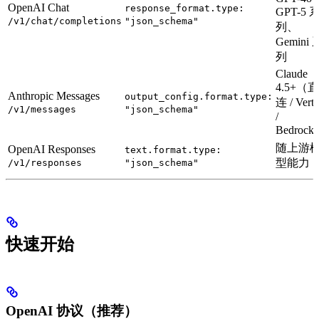
OpenAI Chat
response_format.type:
GPT-5 
/v1/chat/completions
"json_schema"
列、
Gemini 
列
Claude
4.5+（直
Anthropic Messages
output_config.format.type:
连 / Vert
/v1/messages
"json_schema"
/
Bedroc
随上游
OpenAI Responses
text.format.type:
型能力
/v1/responses
"json_schema"
快速开始
OpenAI 协议（推荐）