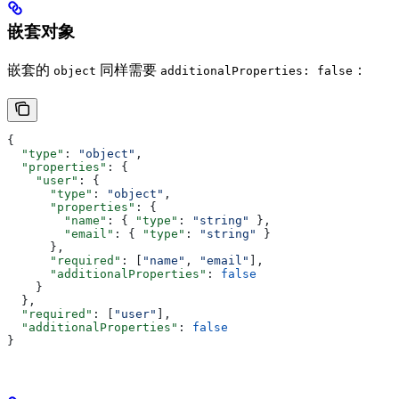
嵌套对象
嵌套的
同样需要
：
object
additionalProperties: false
{
  "type"
: 
"object"
,
  "properties"
: {
    "user"
: {
      "type"
: 
"object"
,
      "properties"
: {
        "name"
: { 
"type"
: 
"string"
 },
        "email"
: { 
"type"
: 
"string"
 }
      },
      "required"
: [
"name"
, 
"email"
],
      "additionalProperties"
: 
false
    }
  },
  "required"
: [
"user"
],
  "additionalProperties"
: 
false
}