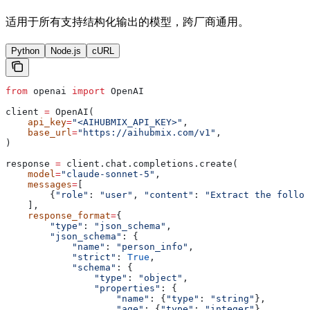
适用于所有支持结构化输出的模型，跨厂商通用。
Python
Node.js
cURL
from
 openai 
import
 OpenAI
client 
=
 OpenAI(
    api_key
=
"<AIHUBMIX_API_KEY>"
,
    base_url
=
"https://aihubmix.com/v1"
,
)
response 
=
 client.chat.completions.create(
    model
=
"claude-sonnet-5"
,
    messages
=
[
        {
"role"
: 
"user"
, 
"content"
: 
"Extract the follow
    ],
    response_format
=
{
        "type"
: 
"json_schema"
,
        "json_schema"
: {
            "name"
: 
"person_info"
,
            "strict"
: 
True
,
            "schema"
: {
                "type"
: 
"object"
,
                "properties"
: {
                    "name"
: {
"type"
: 
"string"
},
                    "age"
: {
"type"
: 
"integer"
},