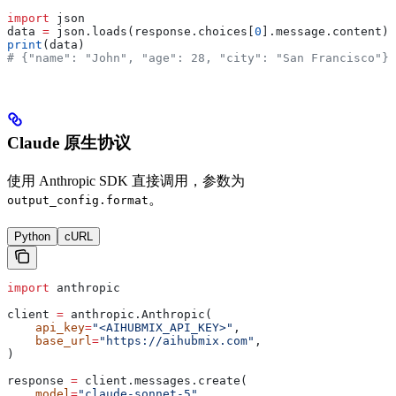
import
 json
data 
=
 json.loads(response.choices[
0
].message.content)
print
(data)
# {"name": "John", "age": 28, "city": "San Francisco"}
Claude 原生协议
使用 Anthropic SDK 直接调用，参数为
。
output_config.format
Python
cURL
import
 anthropic
client 
=
 anthropic.Anthropic(
    api_key
=
"<AIHUBMIX_API_KEY>"
,
    base_url
=
"https://aihubmix.com"
,
)
response 
=
 client.messages.create(
    model
=
"claude-sonnet-5"
,