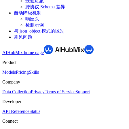
嵌套对象
跨协议 Schema 差异
自动降级机制
响应头
检测示例
与 json_object 模式的区别
常见问题
AIHubMix
home page
Product
Models
Pricing
Skills
Company
Data Collection
Privacy
Terms of Service
Support
Developer
API Reference
Status
Connect