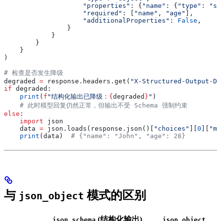
                    "properties"
: {
"name"
: {
"type"
: 
"st
                    "required"
: [
"name"
, 
"age"
],
                    "additionalProperties"
: 
False
,
                }
            }
        }
    }
)
# 检查是否发生降级
degraded 
=
 response.headers.get(
"X-Structured-Output-De
if
 degraded:
    print
(
f
"结构化输出已降级：
{
degraded
}
"
)
    # 此时模型回复仍然正常，但输出不受 Schema 强制约束
else
:
    import
 json
    data 
=
 json.loads(response.json()[
"choices"
][
0
][
"me
    print
(data)  
# {"name": "John", "age": 28}
与
模式的区别
json_object
(结构化输出)
json_schema
json_object