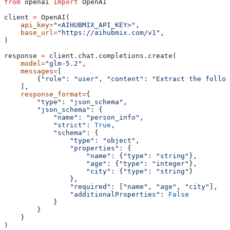
from
 openai 
import
 OpenAI
client 
=
 OpenAI(
    api_key
=
"<AIHUBMIX_API_KEY>"
,
    base_url
=
"https://aihubmix.com/v1"
,
)
response 
=
 client.chat.completions.create(
    model
=
"glm-5.2"
,
    messages
=
[
        {
"role"
: 
"user"
, 
"content"
: 
"Extract the follow
    ],
    response_format
=
{
        "type"
: 
"json_schema"
,
        "json_schema"
: {
            "name"
: 
"person_info"
,
            "strict"
: 
True
,
            "schema"
: {
                "type"
: 
"object"
,
                "properties"
: {
                    "name"
: {
"type"
: 
"string"
},
                    "age"
: {
"type"
: 
"integer"
},
                    "city"
: {
"type"
: 
"string"
}
                },
                "required"
: [
"name"
, 
"age"
, 
"city"
],
                "additionalProperties"
: 
False
            }
        }
    }
)