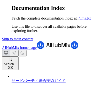
Documentation Index
Fetch the complete documentation index at:
/llms.txt
Use this file to discover all available pages before
exploring further.
Skip to main content
AIHubMix
home page
Search...
⌘
K
サードパーティ統合技術ガイド