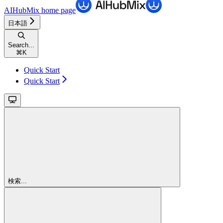
AIHubMix
home page
日本語
Search...
⌘
K
Quick Start
Quick Start
検索...