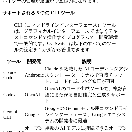
バイダーの管理が迅速かつ直感的になります。
サポートされる 5 つの CLI ツール：
CLI（コマンドラインインターフェース）ツール
は、グラフィカルインターフェースではなくテキ
ストコマンドで操作するプログラムで、開発環境
で一般的です。CC Switch は以下のすべてのツー
ルの設定を 1 か所から管理できます。
ツール
開発元
説明
Claude を搭載した AI コーディングアシ
Claude
Anthropic
スタント — ターミナルで直接チャッ
Code
ト、コード作成、バグ修正が可能
OpenAI のコード生成ツールで、複数言
Codex
OpenAI
語にまたがる自動補完と生成をサポー
ト
Google の Gemini モデル用コマンドライ
Gemini
Google
ンインターフェース。Google エコシス
CLI
テムの開発者に最適
オープン
複数の AI モデルに接続できるオープン
OpenCode