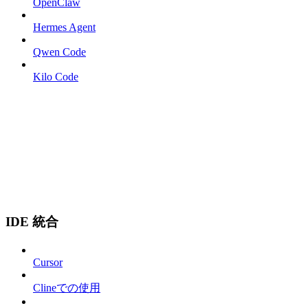
OpenClaw
Hermes Agent
Qwen Code
Kilo Code
IDE 統合
Cursor
Clineでの使用