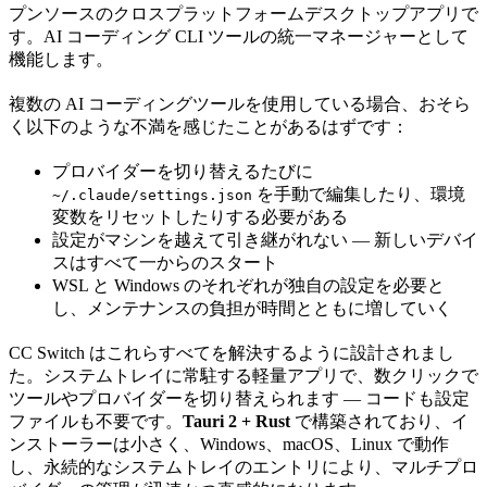
プンソースのクロスプラットフォームデスクトップアプリで
す。AI コーディング CLI ツールの統一マネージャーとして
機能します。
複数の AI コーディングツールを使用している場合、おそら
く以下のような不満を感じたことがあるはずです：
プロバイダーを切り替えるたびに
を手動で編集したり、環境
~/.claude/settings.json
変数をリセットしたりする必要がある
設定がマシンを越えて引き継がれない — 新しいデバイ
スはすべて一からのスタート
WSL と Windows のそれぞれが独自の設定を必要と
し、メンテナンスの負担が時間とともに増していく
CC Switch はこれらすべてを解決するように設計されまし
た。システムトレイに常駐する軽量アプリで、数クリックで
ツールやプロバイダーを切り替えられます — コードも設定
ファイルも不要です。
Tauri 2 + Rust
で構築されており、イ
ンストーラーは小さく、Windows、macOS、Linux で動作
し、永続的なシステムトレイのエントリにより、マルチプロ