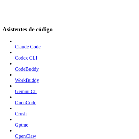
Asistentes de código
Claude Code
Codex CLI
CodeBuddy
WorkBuddy
Gemini Cli
OpenCode
Crush
Gptme
OpenClaw