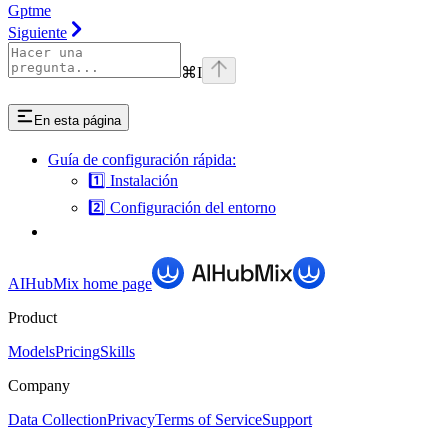
Gptme
Siguiente
⌘
I
En esta página
Guía de configuración rápida:
1️⃣ Instalación
2️⃣ Configuración del entorno
AIHubMix
home page
Product
Models
Pricing
Skills
Company
Data Collection
Privacy
Terms of Service
Support