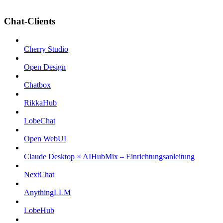
Chat-Clients
Cherry Studio
Open Design
Chatbox
RikkaHub
LobeChat
Open WebUI
Claude Desktop × AIHubMix – Einrichtungsanleitung
NextChat
AnythingLLM
LobeHub