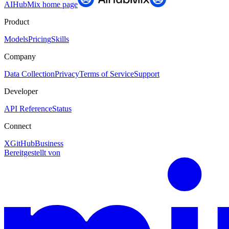
AIHubMix
home page
Product
Models
Pricing
Skills
Company
Data Collection
Privacy
Terms of Service
Support
Developer
API Reference
Status
Connect
X
GitHub
Business
Bereitgestellt von