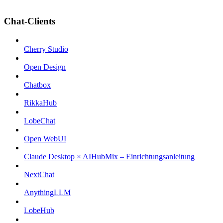
Chat-Clients
Cherry Studio
Open Design
Chatbox
RikkaHub
LobeChat
Open WebUI
Claude Desktop × AIHubMix – Einrichtungsanleitung
NextChat
AnythingLLM
LobeHub