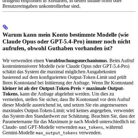
dringend empfohlen in Szenarien, in denen Inhalte offen oder
Benutzereingaben unkontrollierbar sind.
Warum kann mein Konto bestimmte Modelle (wie
Claude Opus oder GPT-5.4-Pro) immer noch nicht
aufrufen, obwohl Guthaben vorhanden ist?
Wir verwenden einen
Vorabbuchungsmechanismus
. Beim Aufruf
kostenintensiverer Modelle (wie Claude Opus oder GPT-5.4-Pro)
schätzt das System die maximal möglichen Ausgabekosten
basierend auf dem konfigurierten Output-Token-Limit und prüft
Ihren Kontostand bei Initiierung der Anfrage. Wenn Ihr Kontostand
kleiner ist als der Output-Token-Preis × maximale Output-
Tokens
, kann die Anfrage abgelehnt werden. Um dies zu
vermeiden, stellen Sie sicher, dass Ihr Kontostand vor dem Aufruf
dieser Modelle ausreichend ist, und setzen Sie ein angemessenes
maximales Output-Token-Limit; wird keines angegeben, verwendet
das System den Standardwert zur Schätzung. Beachten Sie, dass der
Parametername für das Maximum je nach Modell unterschiedlich ist:
Claude- und GPT-Modelle verwenden
, während
max_tokens
Gemini-Modelle
verwenden.
max_output_tokens