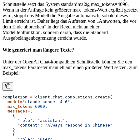
Schnittstelle setzt das System standardmäßig max_tokens=4096.
Wenn in der Anfrage kein größerer max_tokens-Wert explizit gesetzt
wird, stoppt das Modell die Ausgabe automatisch, sobald dieses
Limit erreicht ist. Daher liegt das Auftreten von „Antworten, die vor
dem Ende abbrechen” in der Regel nicht an einer
Modellfehlfunktion, sondern daran, dass die Standard-
Ausgabelängenbegrenzung erreicht wurde.
Wie generiert man längere Texte?
Unter der OpenAI Chat-kompatiblen Schnittstelle können Sie den
max_tokens-Parameter manuell auf einen größeren Wert setzen, zum
Beispiel:
completion 
=
 client.chat.completions.create(
  model
=
"claude-sonnet-4-6"
,
  max_tokens
=
6000
,
  messages
=
[
    {
      "role"
: 
"assistant"
,
      "content"
: 
"Always respond in Chinese"
    },
    {
      "role"
: 
"user"
,