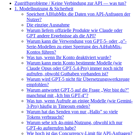
Zugriffsprobleme / Keine Verbindung zur API — was tun?
1. Modellnutzung & Sicherheit
Speichert AIHubMix die Daten von API-Anfragen der
Nutzer?
Die einzige Ausnahme
Warum liefern offizielle Produkte wie Claude oder
GPT andere Ergebnisse als die API?
Warum kann die Verwendung von GPT-5- oder „o”-
Serie-Modellen zu einer Sperrung des AiHubMix-
Kontos führen?
Was tun, wenn Ihr Konto deaktiviert wurde?
Warum kann mein Konto bestimmte Modelle (wie
Claude Opus oder GPT-5.4-Pro) immer noch nicht
aufrufen, obwohl Guthaben vorhanden ist?
Warum wird GPT-5 nicht für Übersetzungswerkzeuge
empfohlen?
Warum antwortet GPT-5 auf die Frage „Wer bist du?”
manchmal mit „Ich bin GPT-4”?
Was tun, wenn Aufrufe an einige Modelle (wie Gemini-
3-Pro) häufig in Timeouts enden?
Warum hat das Senden von nur „Hallo” so viele
Tokens verbraucht?
Warum sehe ich 4o-mini-Nutzung, obwohl ich nur
GPT-4o aufgerufen habe?
Wie hoch ist das Concurrency-Limit für API-Anfragen?