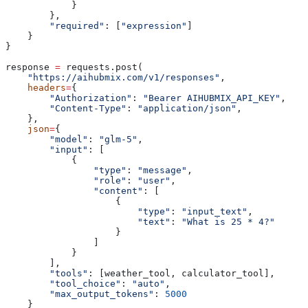
            }
        },
        "required"
: [
"expression"
]
    }
}
response 
=
 requests.post(
    "https://aihubmix.com/v1/responses"
,
    headers
=
{
        "Authorization"
: 
"Bearer AIHUBMIX_API_KEY"
,
        "Content-Type"
: 
"application/json"
,
    },
    json
=
{
        "model"
: 
"glm-5"
,
        "input"
: [
            {
                "type"
: 
"message"
,
                "role"
: 
"user"
,
                "content"
: [
                    {
                        "type"
: 
"input_text"
,
                        "text"
: 
"What is 25 * 4?"
                    }
                ]
            }
        ],
        "tools"
: [weather_tool, calculator_tool],
        "tool_choice"
: 
"auto"
,
        "max_output_tokens"
: 
5000
    }