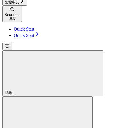
繁體中文
Search...
⌘
K
Quick Start
Quick Start
搜尋...