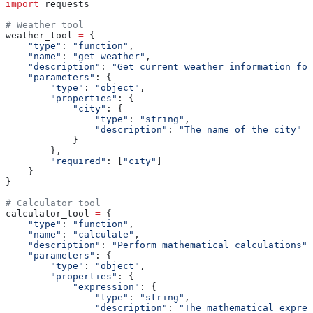
import
 requests
# Weather tool
weather_tool 
=
 {
    "type"
: 
"function"
,
    "name"
: 
"get_weather"
,
    "description"
: 
"Get current weather information for
    "parameters"
: {
        "type"
: 
"object"
,
        "properties"
: {
            "city"
: {
                "type"
: 
"string"
,
                "description"
: 
"The name of the city"
            }
        },
        "required"
: [
"city"
]
    }
}
# Calculator tool
calculator_tool 
=
 {
    "type"
: 
"function"
,
    "name"
: 
"calculate"
,
    "description"
: 
"Perform mathematical calculations"
,
    "parameters"
: {
        "type"
: 
"object"
,
        "properties"
: {
            "expression"
: {
                "type"
: 
"string"
,
                "description"
: 
"The mathematical expres