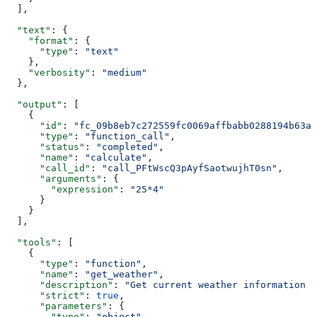
  ],
  "text"
: {
    "format"
: {
      "type"
: 
"text"
    },
    "verbosity"
: 
"medium"
  },
  "output"
: [
    {
      "id"
: 
"fc_09b8eb7c272559fc0069affbabb0288194b63aa
      "type"
: 
"function_call"
,
      "status"
: 
"completed"
,
      "name"
: 
"calculate"
,
      "call_id"
: 
"call_PFtWscQ3pAyfSaotwujhT0sn"
,
      "arguments"
: {
        "expression"
: 
"25*4"
      }
    }
  ],
  "tools"
: [
    {
      "type"
: 
"function"
,
      "name"
: 
"get_weather"
,
      "description"
: 
"Get current weather information f
      "strict"
: 
true
,
      "parameters"
: {
        "type"
: 
"object"
,