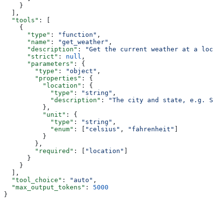
    }
  ],
  "tools"
: [
    {
      "type"
: 
"function"
,
      "name"
: 
"get_weather"
,
      "description"
: 
"Get the current weather at a loca
      "strict"
: 
null
,
      "parameters"
: {
        "type"
: 
"object"
,
        "properties"
: {
          "location"
: {
            "type"
: 
"string"
,
            "description"
: 
"The city and state, e.g. Sa
          },
          "unit"
: {
            "type"
: 
"string"
,
            "enum"
: [
"celsius"
, 
"fahrenheit"
]
          }
        },
        "required"
: [
"location"
]
      }
    }
  ],
  "tool_choice"
: 
"auto"
,
  "max_output_tokens"
: 
5000
}