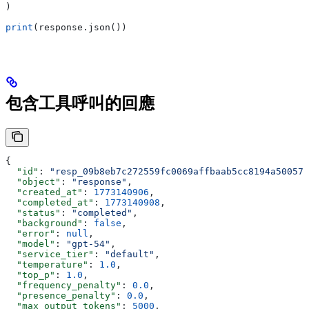
)
print
(response.json())
包含工具呼叫的回應
{
  "id"
: 
"resp_09b8eb7c272559fc0069affbaab5cc8194a500574
  "object"
: 
"response"
,
  "created_at"
: 
1773140906
,
  "completed_at"
: 
1773140908
,
  "status"
: 
"completed"
,
  "background"
: 
false
,
  "error"
: 
null
,
  "model"
: 
"gpt-54"
,
  "service_tier"
: 
"default"
,
  "temperature"
: 
1.0
,
  "top_p"
: 
1.0
,
  "frequency_penalty"
: 
0.0
,
  "presence_penalty"
: 
0.0
,
  "max_output_tokens"
: 
5000
,