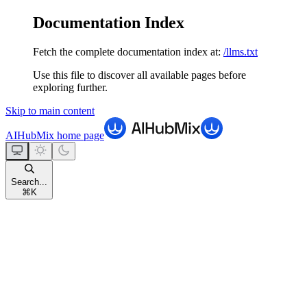
Documentation Index
Fetch the complete documentation index at:
/llms.txt
Use this file to discover all available pages before
exploring further.
Skip to main content
AIHubMix
home page
Search...
⌘
K