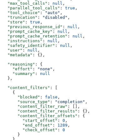
  "max_tool_calls"
: 
null
,
  "parallel_tool_calls"
: 
true
,
  "tool_choice"
: 
"auto"
,
  "truncation"
: 
"disabled"
,
  "store"
: 
true
,
  "previous_response_id"
: 
null
,
  "prompt_cache_key"
: 
null
,
  "prompt_cache_retention"
: 
null
,
  "instructions"
: 
null
,
  "safety_identifier"
: 
null
,
  "user"
: 
null
,
  "metadata"
: {},
  "reasoning"
: {
    "effort"
: 
"none"
,
    "summary"
: 
null
  },
  "content_filters"
: [
    {
      "blocked"
: 
false
,
      "source_type"
: 
"completion"
,
      "content_filter_raw"
: [],
      "content_filter_results"
: {},
      "content_filter_offsets"
: {
        "start_offset"
: 
0
,
        "end_offset"
: 
1289
,
        "check_offset"
: 
0
      }
    }