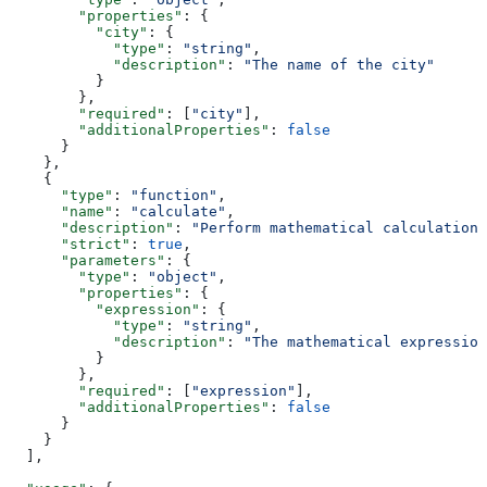
        "properties"
: {
          "city"
: {
            "type"
: 
"string"
,
            "description"
: 
"The name of the city"
          }
        },
        "required"
: [
"city"
],
        "additionalProperties"
: 
false
      }
    },
    {
      "type"
: 
"function"
,
      "name"
: 
"calculate"
,
      "description"
: 
"Perform mathematical calculations
      "strict"
: 
true
,
      "parameters"
: {
        "type"
: 
"object"
,
        "properties"
: {
          "expression"
: {
            "type"
: 
"string"
,
            "description"
: 
"The mathematical expression
          }
        },
        "required"
: [
"expression"
],
        "additionalProperties"
: 
false
      }
    }
  ],