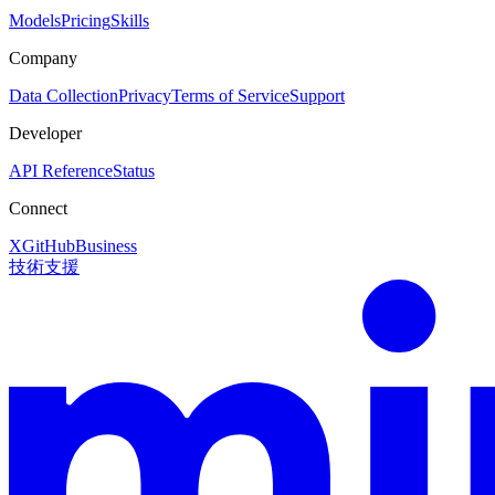
Models
Pricing
Skills
Company
Data Collection
Privacy
Terms of Service
Support
Developer
API Reference
Status
Connect
X
GitHub
Business
技術支援