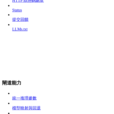
HTTP 狀態碼總覽
Status
提交回饋
LLMs.txt
閘道能力
統一推理參數
模型映射與回退