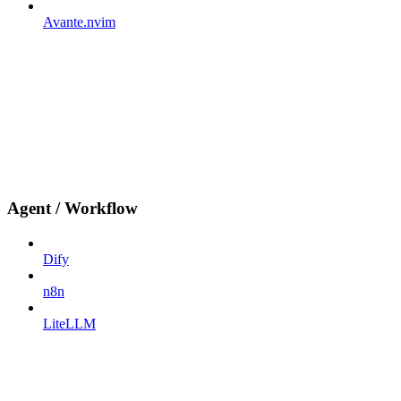
Avante.nvim
Agent / Workflow
Dify
n8n
LiteLLM