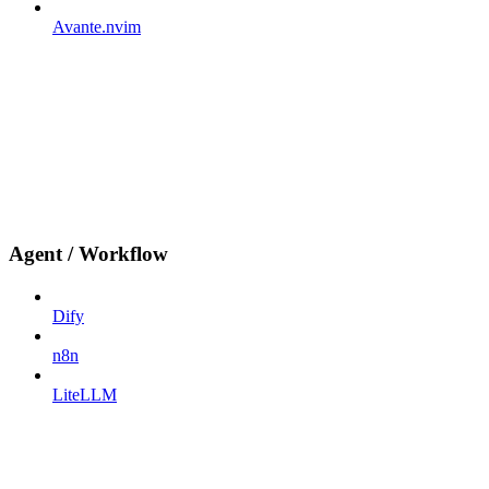
Avante.nvim
Agent / Workflow
Dify
n8n
LiteLLM