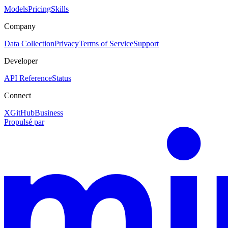
Models
Pricing
Skills
Company
Data Collection
Privacy
Terms of Service
Support
Developer
API Reference
Status
Connect
X
GitHub
Business
Propulsé par