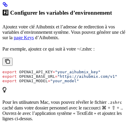
2️⃣ Configurer les variables d’environnement
Ajoutez votre clé Aihubmix et l’adresse de redirection à vos
variables d’environnement système. Vous pouvez générer une clé
sur la
page Keys
d’Aihubmix.
Par exemple, ajoutez ce qui suit à votre ~/.zshrc :
export
 OPENAI_API_KEY
=
"your_aihubmix_key"
export
 OPENAI_BASE_URL
=
"https://aihubmix.com/v1"
export
 OPENAI_MODEL
=
"your_model"
Pour les utilisateurs Mac, vous pouvez révéler le fichier
.zshrc
caché dans votre dossier personnel avec le raccourci
⌘ + ⇧ + .
.
Ouvrez-le avec l’application système « TextEdit » et ajoutez les
lignes ci-dessus.