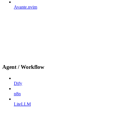
Avante.nvim
Agent / Workflow
Dify
n8n
LiteLLM