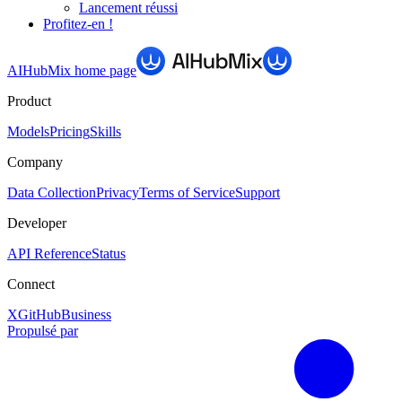
Lancement réussi
Profitez-en !
AIHubMix
home page
Product
Models
Pricing
Skills
Company
Data Collection
Privacy
Terms of Service
Support
Developer
API Reference
Status
Connect
X
GitHub
Business
Propulsé par