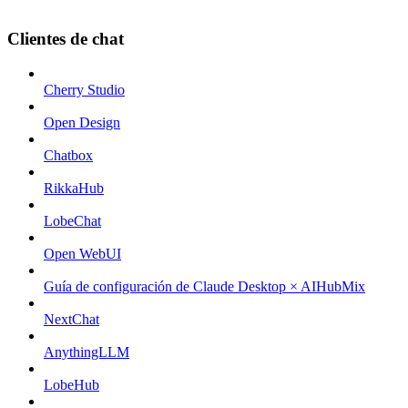
Clientes de chat
Cherry Studio
Open Design
Chatbox
RikkaHub
LobeChat
Open WebUI
Guía de configuración de Claude Desktop × AIHubMix
NextChat
AnythingLLM
LobeHub