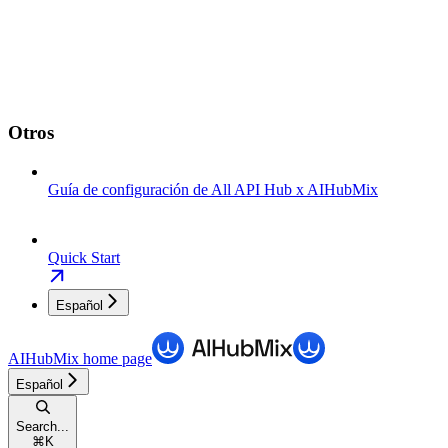
Otros
Guía de configuración de All API Hub x AIHubMix
Quick Start
Español
AIHubMix
home page
Español
Search...
⌘
K