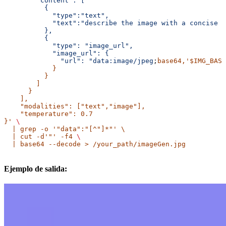
        "content": [
          {
            "type":"text",
            "text":"describe the image with a concise 
          },
          {
            "type": "image_url",
            "image_url": {
              "url": "data:image/jpeg
;
base64,
'$IMG_BASE
            }
          }
        ]
      }
    ],
    "
modalities
": ["
text
","
image
"],
    "
temperature
": 0.7
}' 
\
  | grep -o '"
data
":"
[^
"]*"' \
  | cut -d'"' -f4 
\
  | base64 --decode > /your_path/imageGen.jpg
Ejemplo de salida: