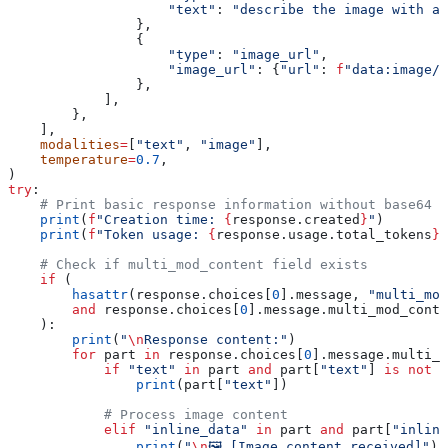
                    "text"
: 
"describe the image with a 
                },
                {
                    "type"
: 
"image_url"
, 
                    "image_url"
: {
"url"
: 
f
"data:image/j
                },     
            ],
        },
    ],
    modalities
=
[
"text"
, 
"image"
],
    temperature
=
0.7
,
)
try
:
    # Print basic response information without base64 d
    print
(
f
"Creation time: 
{
response.created
}
"
)
    print
(
f
"Token usage: 
{
response.usage.total_tokens
}
"
    # Check if multi_mod_content field exists
    if
 (
        hasattr
(response.choices[
0
].message, 
"multi_mod
        and
 response.choices[
0
].message.multi_mod_conte
    ):
        print
(
"
\n
Response content:"
)
        for
 part 
in
 response.choices[
0
].message.multi_m
            if
 "text"
 in
 part 
and
 part[
"text"
] 
is
 not
 N
                print
(part[
"text"
])
            # Process image content
            elif
 "inline_data"
 in
 part 
and
 part[
"inline
                print
(
"
\n
🖼️ [Image content received]"
)