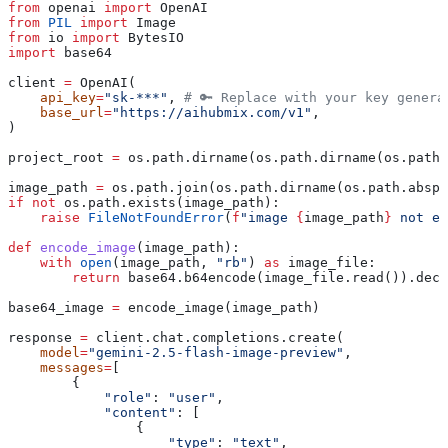
from
 openai 
import
 OpenAI
from
 PIL
 import
 Image
from
 io 
import
 BytesIO
import
 base64
client 
=
 OpenAI(
    api_key
=
"sk-***"
, 
# 🔑 Replace with your key genera
    base_url
=
"https://aihubmix.com/v1"
,
)
project_root 
=
 os.path.dirname(os.path.dirname(os.path.
image_path 
=
 os.path.join(os.path.dirname(os.path.abspa
if
 not
 os.path.exists(image_path):
    raise
 FileNotFoundError
(
f
"image 
{
image_path
}
 not ex
def
 encode_image
(
image_path
):
    with
 open
(image_path, 
"rb"
) 
as
 image_file:
        return
 base64.b64encode(image_file.read()).deco
base64_image 
=
 encode_image(image_path)
response 
=
 client.chat.completions.create(
    model
=
"gemini-2.5-flash-image-preview"
,
    messages
=
[
        {
            "role"
: 
"user"
,
            "content"
: [
                {
                    "type"
: 
"text"
,