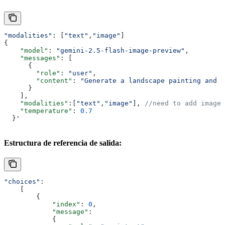
"modalities"
: [
"text"
,
"image"
]
{
    "model"
: 
"gemini-2.5-flash-image-preview"
,
    "messages"
: [
      {
        "role"
: 
"user"
,
        "content"
: 
"Generate a landscape painting and p
      }
    ],
    "modalities"
:[
"text"
,
"image"
], 
//need to add image
    "temperature"
: 
0.7
  }'
Estructura de referencia de salida:
"choices"
:
    [
        {
            "index"
: 
0
,
            "message"
:
            {