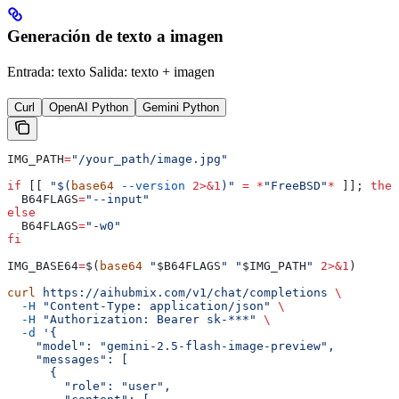
Generación de texto a imagen
Entrada: texto Salida: texto + imagen
Curl
OpenAI Python
Gemini Python
IMG_PATH
=
"/your_path/image.jpg"
if
 [[ 
"$(
base64
 --version
 2>&1
)"
 =
 *
"FreeBSD"
*
 ]]; 
then
  B64FLAGS
=
"--input"
else
  B64FLAGS
=
"-w0"
fi
IMG_BASE64
=
$(
base64
 "
$B64FLAGS
"
 "
$IMG_PATH
"
 2>&1
)
curl
 https://aihubmix.com/v1/chat/completions
 \
  -H
 "Content-Type: application/json"
 \
  -H
 "Authorization: Bearer sk-***"
 \
  -d
 '{
    "model": "gemini-2.5-flash-image-preview",
    "messages": [
      {
        "role": "user",