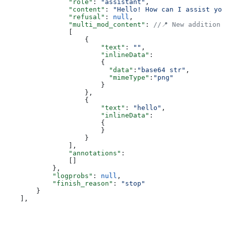
                "role"
: 
"assistant"
,
                "content"
: 
"Hello! How can I assist you
                "refusal"
: 
null
,
                "multi_mod_content"
: 
//📍 New addition
                [
                    {
                        "text"
: 
""
,
                        "inlineData"
:
                        {
                          "data"
:
"base64 str"
,
                          "mimeType"
:
"png"
                        }
                    },
                    {
                        "text"
: 
"hello"
,
                        "inlineData"
:
                        {
                        }
                    }
                ],
                "annotations"
:
                []
            },
            "logprobs"
: 
null
,
            "finish_reason"
: 
"stop"
        }
    ],