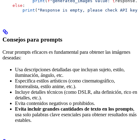
            print
(
f
"generated_images value: 
{
response.g
    else
:
        print
(
"Response is empty, please check API key 
Consejos para prompts
Crear prompts eficaces es fundamental para obtener las imágenes
deseadas:
Usa descripciones detalladas que incluyan sujeto, estilo,
iluminación, ángulo, etc.
Especifica estilos artísticos (como cinematográfico,
fotorrealista, estilo anime, etc.).
Incluye detalles técnicos (como DSLR, alta definición, rico en
detalles, etc.).
Evita contenidos negativos o prohibidos.
Evita incluir grandes cantidades de texto en los prompts
,
usa solo palabras clave esenciales para obtener resultados más
estables.