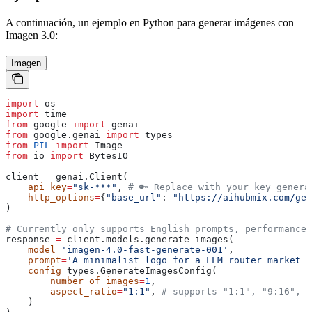
A continuación, un ejemplo en Python para generar imágenes con
Imagen 3.0:
Imagen
import
 os
import
 time
from
 google 
import
 genai
from
 google.genai 
import
 types
from
 PIL
 import
 Image
from
 io 
import
 BytesIO
client 
=
 genai.Client(
    api_key
=
"sk-***"
, 
# 🔑 Replace with your key genera
    http_options
=
{
"base_url"
: 
"https://aihubmix.com/gem
)
# Currently only supports English prompts, performance
response 
=
 client.models.generate_images(
    model
=
'imagen-4.0-fast-generate-001'
,
    prompt
=
'A minimalist logo for a LLM router market c
    config
=
types.GenerateImagesConfig(
        number_of_images
=
1
,
        aspect_ratio
=
"1:1"
, 
# supports "1:1", "9:16", "
    )