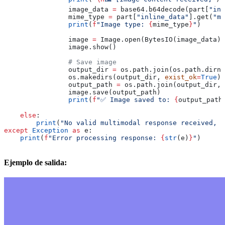
                image_data 
=
 base64.b64decode(part[
"inl
                mime_type 
=
 part[
"inline_data"
].get(
"mi
                print
(
f
"Image type: 
{
mime_type
}
"
)
                image 
=
 Image.open(BytesIO(image_data))
                image.show()
                # Save image
                output_dir 
=
 os.path.join(os.path.dirna
                os.makedirs(output_dir, 
exist_ok
=
True
)
                output_path 
=
 os.path.join(output_dir, 
                image.save(output_path)
                print
(
f
"✅ Image saved to: 
{
output_path
    else
:
        print
(
"No valid multimodal response received, c
except
 Exception
 as
 e:
    print
(
f
"Error processing response: 
{
str
(e)
}
"
)
Ejemplo de salida: