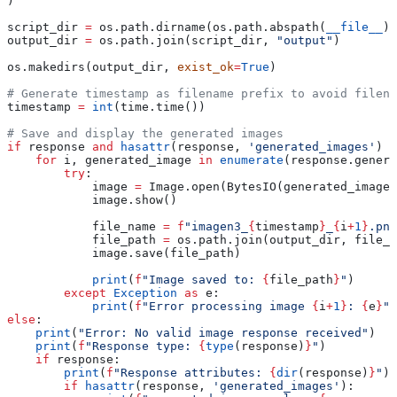
)
script_dir 
=
 os.path.dirname(os.path.abspath(
__file__
))
output_dir 
=
 os.path.join(script_dir, 
"output"
)
os.makedirs(output_dir, 
exist_ok
=
True
)
# Generate timestamp as filename prefix to avoid filena
timestamp 
=
 int
(time.time())
# Save and display the generated images
if
 response 
and
 hasattr
(response, 
'generated_images'
) 
a
    for
 i, generated_image 
in
 enumerate
(response.genera
        try
:
            image 
=
 Image.open(BytesIO(generated_image.
            image.show()
            file_name 
=
 f
"imagen3_
{
timestamp
}
_
{
i
+
1
}
.png
            file_path 
=
 os.path.join(output_dir, file_n
            image.save(file_path)
            print
(
f
"Image saved to: 
{
file_path
}
"
)
        except
 Exception
 as
 e:
            print
(
f
"Error processing image 
{
i
+
1
}
: 
{
e
}
"
)
else
:
    print
(
"Error: No valid image response received"
)
    print
(
f
"Response type: 
{
type
(response)
}
"
)
    if
 response:
        print
(
f
"Response attributes: 
{
dir
(response)
}
"
)
        if
 hasattr
(response, 
'generated_images'
):