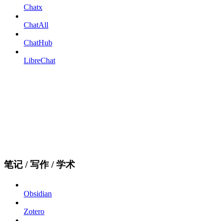
Chatx
ChatAll
ChatHub
LibreChat
笔记 / 写作 / 学术
Obsidian
Zotero