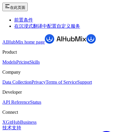
在此页面
前置条件
在沉浸式翻译中配置自定义服务
AIHubMix
home page
Product
Models
Pricing
Skills
Company
Data Collection
Privacy
Terms of Service
Support
Developer
API Reference
Status
Connect
X
GitHub
Business
技术支持