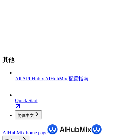
其他
All API Hub x AIHubMix 配置指南
Quick Start
简体中文
AIHubMix
home page