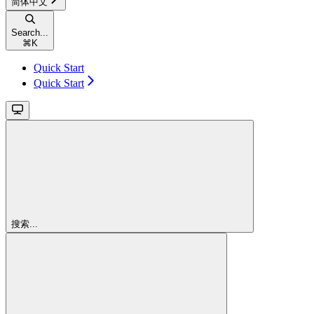
简体中文
Search...
⌘
K
Quick Start
Quick Start
搜索...