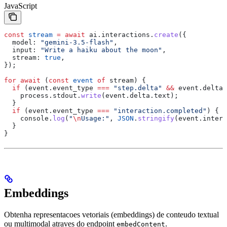
JavaScript
const
 stream
 =
 await
 ai
.
interactions
.
create
({
  model:
 "gemini-3.5-flash"
,
  input:
 "Write a haiku about the moon"
,
  stream:
 true
,
});
for
 await
 (
const
 event
 of
 stream
) {
  if
 (
event
.
event_type
 ===
 "step.delta"
 &&
 event
.
delta
?
    process
.
stdout
.
write
(
event
.
delta
.
text
);
  }
  if
 (
event
.
event_type
 ===
 "interaction.completed"
) {
    console
.
log
(
"
\n
Usage:"
, 
JSON
.
stringify
(
event
.
intera
  }
}
Embeddings
Obtenha representacoes vetoriais (embeddings) de conteudo textual
ou multimodal atraves do endpoint
.
embedContent