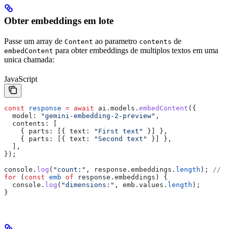
Obter embeddings em lote
Passe um array de
ao parametro
de
Content
contents
para obter embeddings de multiplos textos em uma
embedContent
unica chamada:
JavaScript
const
 response
 =
 await
 ai
.
models
.
embedContent
({
  model:
 "gemini-embedding-2-preview"
,
  contents:
 [
    { 
parts:
 [{ 
text:
 "First text"
 }] },
    { 
parts:
 [{ 
text:
 "Second text"
 }] },
  ],
});
console
.
log
(
"count:"
, 
response
.
embeddings
.
length
); 
// 2
for
 (
const
 emb
 of
 response
.
embeddings
) {
  console
.
log
(
"dimensions:"
, 
emb
.
values
.
length
);
}