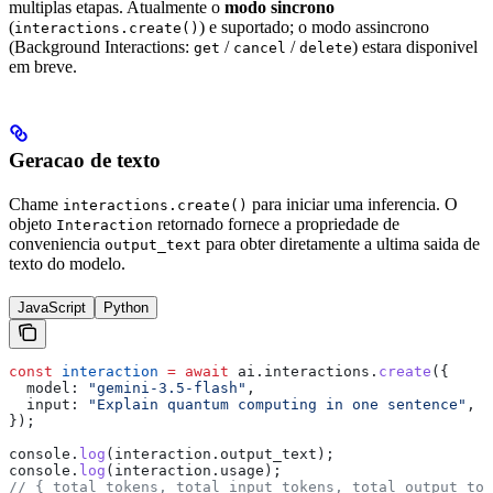
multiplas etapas. Atualmente o
modo sincrono
(
) e suportado; o modo assincrono
interactions.create()
(Background Interactions:
/
/
) estara disponivel
get
cancel
delete
em breve.
Geracao de texto
Chame
para iniciar uma inferencia. O
interactions.create()
objeto
retornado fornece a propriedade de
Interaction
conveniencia
para obter diretamente a ultima saida de
output_text
texto do modelo.
JavaScript
Python
const
 interaction
 =
 await
 ai
.
interactions
.
create
({
  model:
 "gemini-3.5-flash"
,
  input:
 "Explain quantum computing in one sentence"
,
});
console
.
log
(
interaction
.
output_text
);
console
.
log
(
interaction
.
usage
);
// { total_tokens, total_input_tokens, total_output_tok