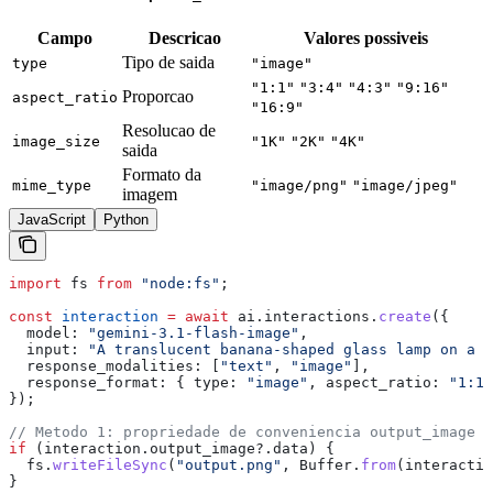
Campo
Descricao
Valores possiveis
Tipo de saida
type
"image"
"1:1"
"3:4"
"4:3"
"9:16"
Proporcao
aspect_ratio
"16:9"
Resolucao de
image_size
"1K"
"2K"
"4K"
saida
Formato da
mime_type
"image/png"
"image/jpeg"
imagem
JavaScript
Python
import
 fs
 from
 "node:fs"
;
const
 interaction
 =
 await
 ai
.
interactions
.
create
({
  model:
 "gemini-3.1-flash-image"
,
  input:
 "A translucent banana-shaped glass lamp on a w
  response_modalities:
 [
"text"
, 
"image"
],
  response_format:
 { 
type:
 "image"
, 
aspect_ratio:
 "1:1"
});
// Metodo 1: propriedade de conveniencia output_image (
if
 (
interaction
.
output_image
?.
data
) {
  fs
.
writeFileSync
(
"output.png"
, 
Buffer
.
from
(
interactio
}