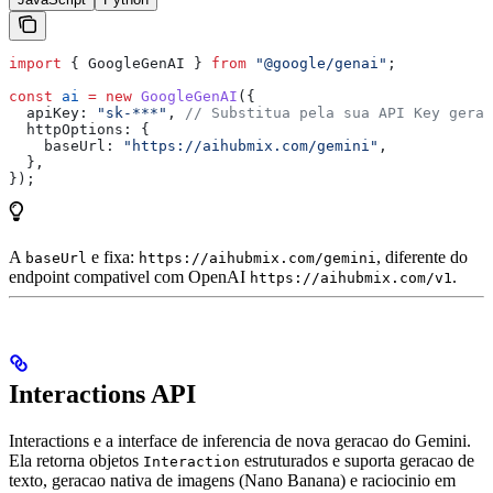
import
 { 
GoogleGenAI
 } 
from
 "@google/genai"
;
const
 ai
 =
 new
 GoogleGenAI
({
  apiKey:
 "sk-***"
, 
// Substitua pela sua API Key gerad
  httpOptions:
 {
    baseUrl:
 "https://aihubmix.com/gemini"
,
  },
});
A
e fixa:
, diferente do
baseUrl
https://aihubmix.com/gemini
endpoint compativel com OpenAI
.
https://aihubmix.com/v1
Interactions API
Interactions e a interface de inferencia de nova geracao do Gemini.
Ela retorna objetos
estruturados e suporta geracao de
Interaction
texto, geracao nativa de imagens (Nano Banana) e raciocinio em