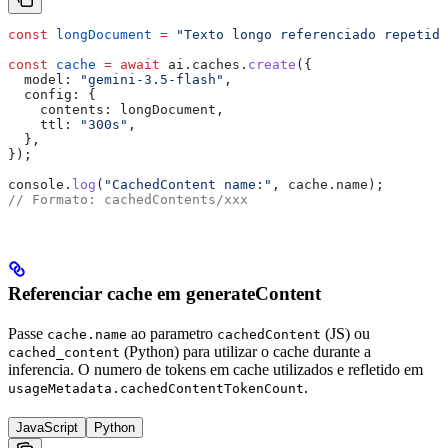
const
 longDocument
 =
 "Texto longo referenciado repetida
const
 cache
 =
 await
 ai
.
caches
.
create
({
  model:
 "gemini-3.5-flash"
,
  config:
 {
    contents:
 longDocument
,
    ttl:
 "300s"
,
  },
});
console
.
log
(
"CachedContent name:"
, 
cache
.
name
);
// Formato: cachedContents/xxx
Referenciar cache em generateContent
Passe
ao parametro
(JS) ou
cache.name
cachedContent
(Python) para utilizar o cache durante a
cached_content
inferencia. O numero de tokens em cache utilizados e refletido em
.
usageMetadata.cachedContentTokenCount
JavaScript
Python