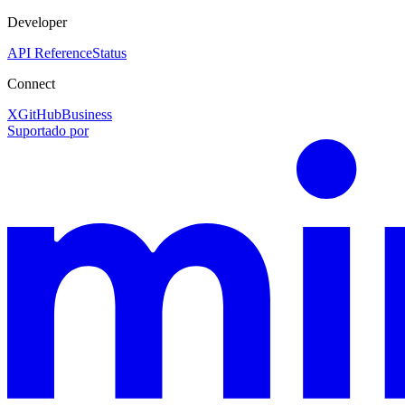
Developer
API Reference
Status
Connect
X
GitHub
Business
Suportado por