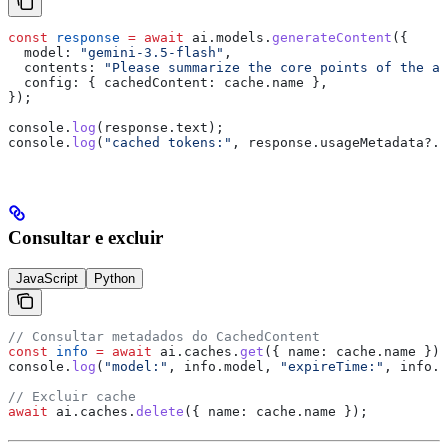
const
 response
 =
 await
 ai
.
models
.
generateContent
({
  model:
 "gemini-3.5-flash"
,
  contents:
 "Please summarize the core points of the ab
  config:
 { 
cachedContent:
 cache
.
name
 },
});
console
.
log
(
response
.
text
);
console
.
log
(
"cached tokens:"
, 
response
.
usageMetadata
?.
c
Consultar e excluir
JavaScript
Python
// Consultar metadados do CachedContent
const
 info
 =
 await
 ai
.
caches
.
get
({ 
name:
 cache
.
name
 });
console
.
log
(
"model:"
, 
info
.
model
, 
"expireTime:"
, 
info
.
e
// Excluir cache
await
 ai
.
caches
.
delete
({ 
name:
 cache
.
name
 });