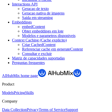
Interactions API
Geracao de texto
Geracao nativa de imagens
Saida em streaming
Embeddings
embedContent
Obter embeddings em lote
Modelos e parametros disponiveis
Context Caching (Cache explicito)
Criar CachedContent
Referenciar cache em generateContent
Consultar e excluir
Matriz de capacidades suportadas
Perguntas frequentes
AIHubMix
home page
Product
Models
Pricing
Skills
Company
Data Collection
Privacy
Terms of Service
Support