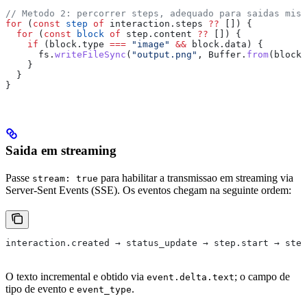
// Metodo 2: percorrer steps, adequado para saidas mist
for
 (
const
 step
 of
 interaction
.
steps
 ??
 []) {
  for
 (
const
 block
 of
 step
.
content
 ??
 []) {
    if
 (
block
.
type
 ===
 "image"
 &&
 block
.
data
) {
      fs
.
writeFileSync
(
"output.png"
, 
Buffer
.
from
(
block
.
    }
  }
}
Saida em streaming
Passe
para habilitar a transmissao em streaming via
stream: true
Server-Sent Events (SSE). Os eventos chegam na seguinte ordem:
interaction.created → status_update → step.start → step
O texto incremental e obtido via
; o campo de
event.delta.text
tipo de evento e
.
event_type