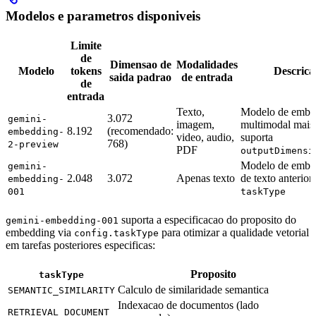
Modelos e parametros disponiveis
Limite
de
Dimensao de
Modalidades
Modelo
tokens
Descrica
saida padrao
de entrada
de
entrada
Texto,
Modelo de embe
3.072
gemini-
imagem,
multimodal mais 
8.192
(recomendado:
embedding-
video, audio,
suporta
768)
2-preview
PDF
outputDimensi
Modelo de embe
gemini-
2.048
3.072
Apenas texto
de texto anterior
embedding-
001
taskType
suporta a especificacao do proposito do
gemini-embedding-001
embedding via
para otimizar a qualidade vetorial
config.taskType
em tarefas posteriores especificas:
Proposito
taskType
Calculo de similaridade semantica
SEMANTIC_SIMILARITY
Indexacao de documentos (lado
RETRIEVAL_DOCUMENT