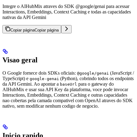
Integre o AIHubMix atraves do SDK @google/genai para acessar
Interactions, Embeddings, Context Caching e todas as capacidades
nativas da API Gemini
Copiar página
Copiar página
Visao geral
O Google fornece dois SDKs oficiais:
(JavaScript /
@google/genai
TypeScript) e
(Python), cobrindo todos os endpoints
google-genai
da API Gemini. Ao apontar a
para o gateway do
baseUrl
AIHubMix e usar sua API Key da plataforma, voce pode invocar
Interactions, Embeddings, Context Caching e outras capacidades
nao cobertas pela camada compativel com OpenAI atraves do SDK
nativo, sem modificar nenhum codigo de negocio.
Inicio rapido