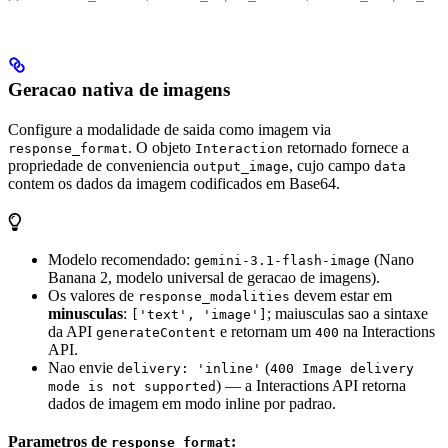
Geracao nativa de imagens
Configure a modalidade de saida como imagem via
. O objeto
retornado fornece a
response_format
Interaction
propriedade de conveniencia
, cujo campo
output_image
data
contem os dados da imagem codificados em Base64.
Modelo recomendado:
(Nano
gemini-3.1-flash-image
Banana 2, modelo universal de geracao de imagens).
Os valores de
devem estar em
response_modalities
minusculas
:
; maiusculas sao a sintaxe
['text', 'image']
da API
e retornam um
na Interactions
generateContent
400
API.
Nao envie
(
delivery: 'inline'
400 Image delivery
) — a Interactions API retorna
mode is not supported
dados de imagem em modo inline por padrao.
Parametros de
:
response_format