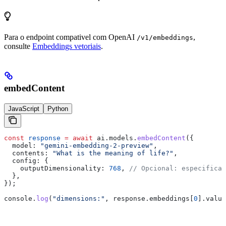
Para o endpoint compativel com OpenAI
,
/v1/embeddings
consulte
Embeddings vetoriais
.
embedContent
JavaScript
Python
const
 response
 =
 await
 ai
.
models
.
embedContent
({
  model:
 "gemini-embedding-2-preview"
,
  contents:
 "What is the meaning of life?"
,
  config:
 {
    outputDimensionality:
 768
, 
// Opcional: especificar
  },
});
console
.
log
(
"dimensions:"
, 
response
.
embeddings
[
0
].
value