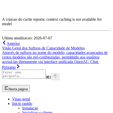
A criacao do cache reporta: context caching is not available for
model
Ultima atualizacao: 2026-07-07
Anterior
Visão Geral dos Sufixos de Capacidade de Modelos
Através de sufixos no nome do modelo, capacidades avançadas de
certos modelos são pré-configuradas, permitindo aos usuários
acessá-las diretamente via interface unificada OpenAI / Chat.
Próximo
⌘
I
Nesta página
Visao geral
Inicio rapido
Instalacao
Inicializar o cliente