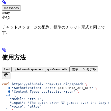
messages
array
必須
チャットメッセージの配列。標準のチャット形式と同じで
す。
使用方法
Curl
gpt-4o-audio-preview
gpt-4o-mini-tts
標準 TTS モデル
curl
 https://aihubmix.com/v1/audio/speech
 \
  -H
 "Authorization: Bearer 
$AIHUBMIX_API_KEY
"
 \
  -H
 "Content-Type: application/json"
 \
  -d
 '{
    "model": "tts-1",
    "input": "The quick brown 🦊 jumped over the lazy d
    "voice": "alloy"
  }'
 \