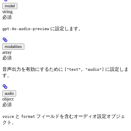
model
string
必須
に設定します。
gpt-4o-audio-preview
modalities
array
必須
音声出力を有効にするために
に設定しま
["text", "audio"]
す。
audio
object
必須
と
フィールドを含むオーディオ設定オブジェ
voice
format
クト。