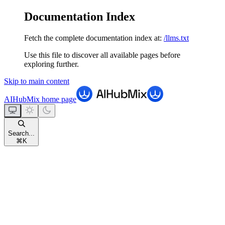
Documentation Index
Fetch the complete documentation index at:
/llms.txt
Use this file to discover all available pages before
exploring further.
Skip to main content
AIHubMix
home page
Search...
⌘
K