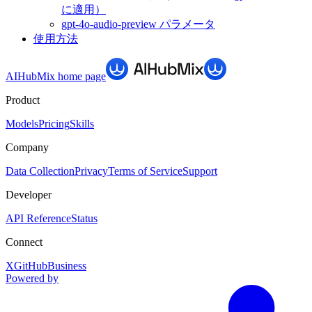
に適用）
gpt-4o-audio-preview パラメータ
使用方法
AIHubMix
home page
Product
Models
Pricing
Skills
Company
Data Collection
Privacy
Terms of Service
Support
Developer
API Reference
Status
Connect
X
GitHub
Business
Powered by