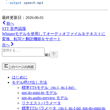
  --output
 speech.mp3
最終更新日：2026-06-01
前へ
STT 音声認識
Whisperモデルを使用してオーディオファイルをテキストに
変換、転写と翻訳機能をサポート
次へ
⌘
I
このページの内容
はじめに
モデル呼び出し方法
標準TTSモデル（tts-1, tts-1-hd）
gpt-4o-mini-tts モデル
gpt-4o-audio-preview モデル
リクエストパラメータ
標準TTSパラメータ（tts-1, tts-1-hd, gpt-4o-mini-tts