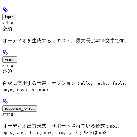
input
string
必須
オーディオを生成するテキスト。最大長は4096文字です。
voice
string
必須
合成に使用する音声。オプション：
、
、
、
alloy
echo
fable
、
、
onyx
nova
shimmer
response_format
string
オーディオ出力形式。サポートされている形式：
、
mp3
、
、
、
、
。デフォルトは
opus
aac
flac
wav
pcm
mp3