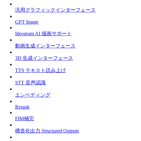
汎用グラフィックインターフェース
GPT Image
Ideogram AI 描画サポート
動画生成インターフェース
3D 生成インターフェース
TTS テキスト読み上げ
STT 音声認識
エンベディング
Rerank
FIM補完
構造化出力 Structured Outputs