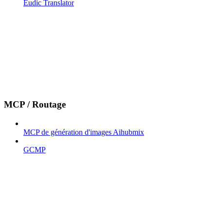
Eudic Translator
MCP / Routage
MCP de génération d'images Aihubmix
GCMP