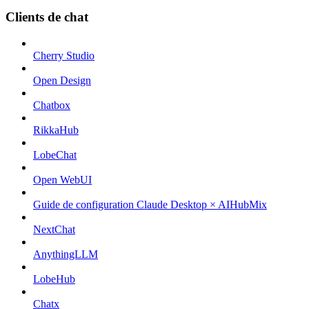
Clients de chat
Cherry Studio
Open Design
Chatbox
RikkaHub
LobeChat
Open WebUI
Guide de configuration Claude Desktop × AIHubMix
NextChat
AnythingLLM
LobeHub
Chatx