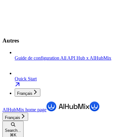
Autres
Guide de configuration All API Hub x AIHubMix
Quick Start
Français
AIHubMix
home page
Français
Search...
⌘
K