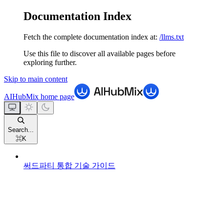
Documentation Index
Fetch the complete documentation index at:
/llms.txt
Use this file to discover all available pages before
exploring further.
Skip to main content
AIHubMix
home page
Search...
⌘
K
써드파티 통합 기술 가이드