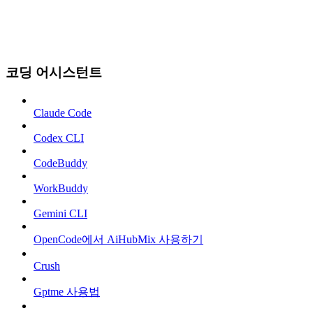
코딩 어시스턴트
Claude Code
Codex CLI
CodeBuddy
WorkBuddy
Gemini CLI
OpenCode에서 AiHubMix 사용하기
Crush
Gptme 사용법