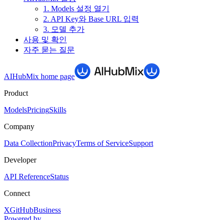
1. Models 설정 열기
2. API Key와 Base URL 입력
3. 모델 추가
사용 및 확인
자주 묻는 질문
AIHubMix
home page
Product
Models
Pricing
Skills
Company
Data Collection
Privacy
Terms of Service
Support
Developer
API Reference
Status
Connect
X
GitHub
Business
Powered by