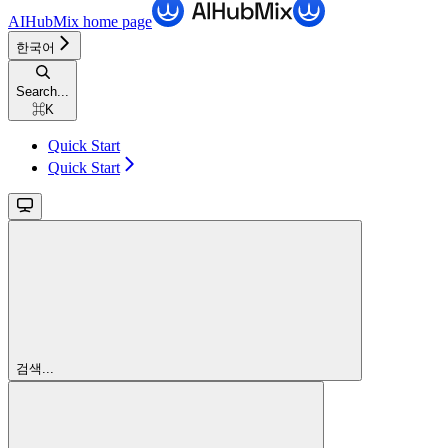
AIHubMix
home page
한국어
Search...
⌘
K
Quick Start
Quick Start
검색...