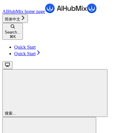
AIHubMix
home page
简体中文
Search...
⌘
K
Quick Start
Quick Start
搜索...