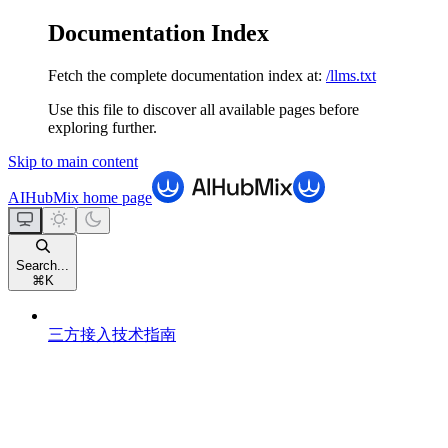
Documentation Index
Fetch the complete documentation index at:
/llms.txt
Use this file to discover all available pages before
exploring further.
Skip to main content
AIHubMix
home page
Search...
⌘
K
三方接入技术指南