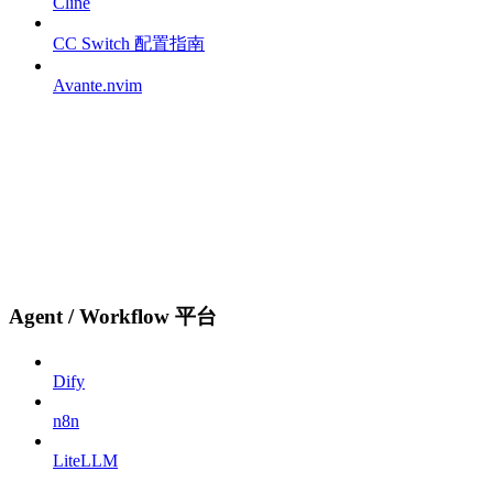
Cline
CC Switch 配置指南
Avante.nvim
Agent / Workflow 平台
Dify
n8n
LiteLLM