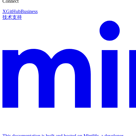
Connect
X
GitHub
Business
技术支持
This documentation is built and hosted on Mintlify, a developer