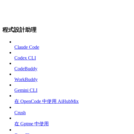
程式設計助理
Claude Code
Codex CLI
CodeBuddy
WorkBuddy
Gemini CLI
在 OpenCode 中使用 AiHubMix
Crush
在 Gptme 中使用