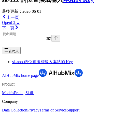
最後更新：2026-06-01
上一頁
OpenClaw
下一頁
⌘
I
在此頁
sk-xxx 的位置換成輸入本站的 Key
AIHubMix
home page
Product
Models
Pricing
Skills
Company
Data Collection
Privacy
Terms of Service
Support