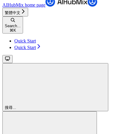
AIHubMix
home page
繁體中文
Search...
⌘
K
Quick Start
Quick Start
搜尋...