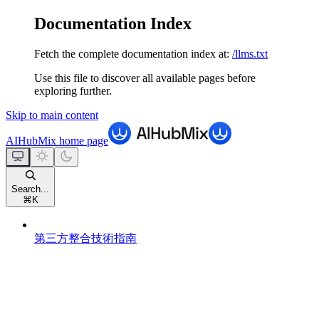
Documentation Index
Fetch the complete documentation index at:
/llms.txt
Use this file to discover all available pages before
exploring further.
Skip to main content
AIHubMix
home page
Search...
⌘
K
第三方整合技術指南