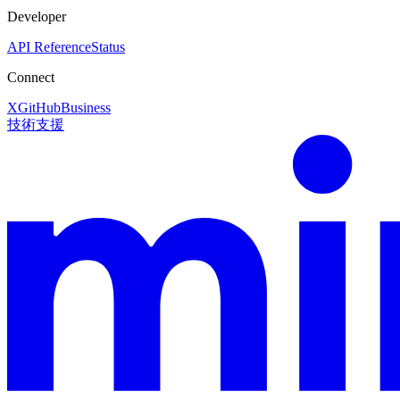
Developer
API Reference
Status
Connect
X
GitHub
Business
技術支援