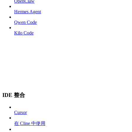
OpenClaw
Hermes Agent
Qwen Code
Kilo Code
IDE 整合
Cursor
在 Cline 中使用