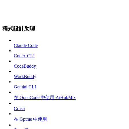
程式設計助理
Claude Code
Codex CLI
CodeBuddy
WorkBuddy
Gemini CLI
在 OpenCode 中使用 AiHubMix
Crush
在 Gptme 中使用