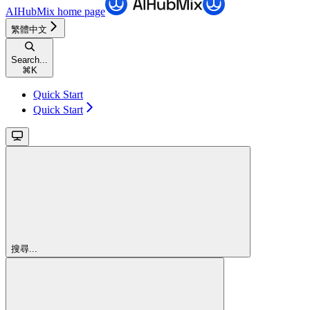
AIHubMix
home page
繁體中文
Search...
⌘
K
Quick Start
Quick Start
搜尋...