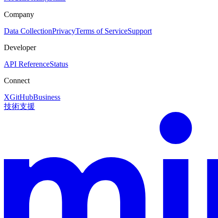
Company
Data Collection
Privacy
Terms of Service
Support
Developer
API Reference
Status
Connect
X
GitHub
Business
技術支援