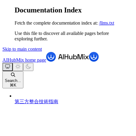
Documentation Index
Fetch the complete documentation index at:
/llms.txt
Use this file to discover all available pages before
exploring further.
Skip to main content
AIHubMix
home page
Search...
⌘
K
第三方整合技術指南