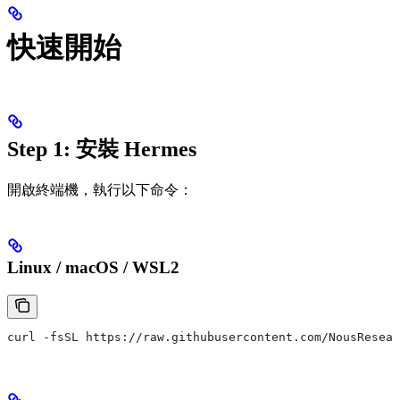
快速開始
Step 1: 安裝 Hermes
開啟終端機，執行以下命令：
Linux / macOS / WSL2
curl -fsSL https://raw.githubusercontent.com/NousResear