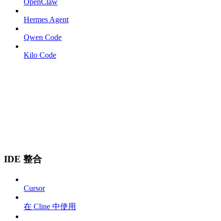
OpenClaw
Hermes Agent
Qwen Code
Kilo Code
IDE 整合
Cursor
在 Cline 中使用