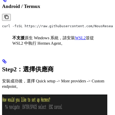
Android / Termux
curl -fsSL https://raw.githubusercontent.com/NousResear
不支援
原生 Windows 系統，請安裝
WSL2
並從
WSL2 中執行 Hermes Agent。
Step2：選擇供應商
安裝成功後，選擇 Quick setup -> More providers -> Custom
endpoint。