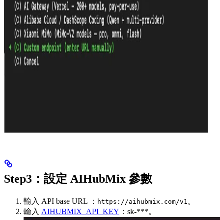
Step3：設定 AIHubMix 參數
輸入 API base URL ：
。
https://aihubmix.com/v1
輸入
AIHUBMIX_API_KEY
：sk-***。