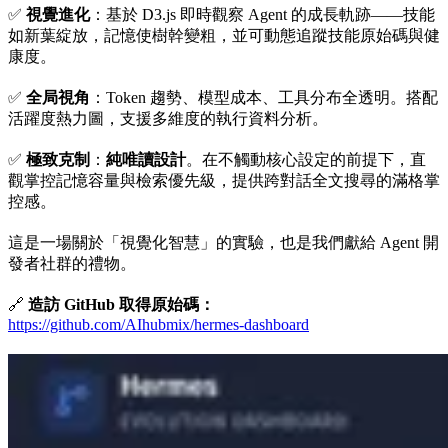
✅
視覺進化
：基於 D3.js 即時觀察 Agent 的成長軌跡——技能
如新葉綻放，記憶使樹幹變粗，並可動態追蹤技能原始碼與健
康度。
✅
全局視角
：Token 趨勢、模型成本、工具分布全透明。搭配
活躍度熱力圖，支援多維度的執行資料分析。
✅
極致克制
：
純唯讀設計
。在不觸動核心設定的前提下，直
觀掌控記憶容量與檢索優先級，提供跨對話全文搜尋的滿格掌
控感。
這是一場關於「視覺化智慧」的實驗，也是我們獻給 Agent 開
發者社群的禮物。
🔗
造訪 GitHub 取得原始碼：
https://github.com/AIhubmix/hermes-dashboard