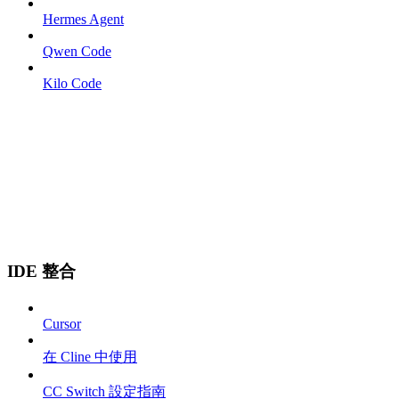
Hermes Agent
Qwen Code
Kilo Code
IDE 整合
Cursor
在 Cline 中使用
CC Switch 設定指南