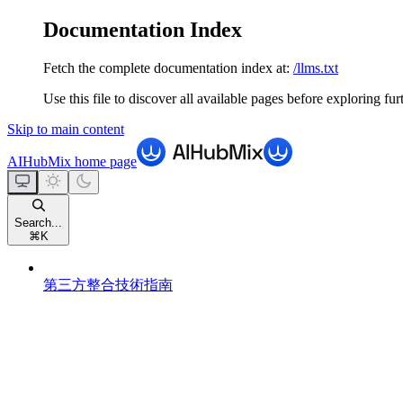
Documentation Index
Fetch the complete documentation index at:
/llms.txt
Use this file to discover all available pages before exploring fur
Skip to main content
AIHubMix
home page
Search...
⌘
K
第三方整合技術指南