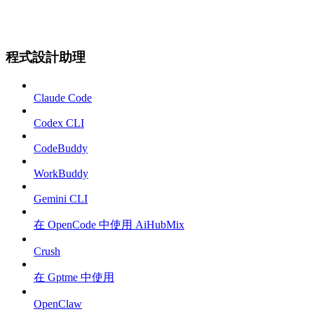
程式設計助理
Claude Code
Codex CLI
CodeBuddy
WorkBuddy
Gemini CLI
在 OpenCode 中使用 AiHubMix
Crush
在 Gptme 中使用
OpenClaw