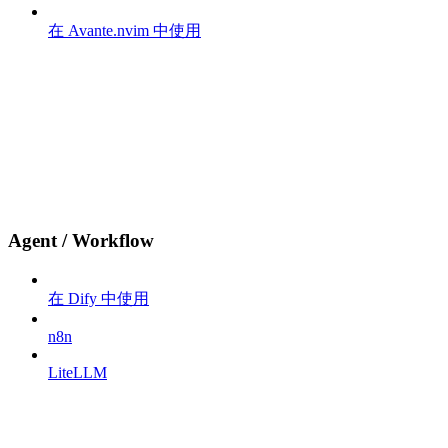
在 Avante.nvim 中使用
Agent / Workflow
在 Dify 中使用
n8n
LiteLLM