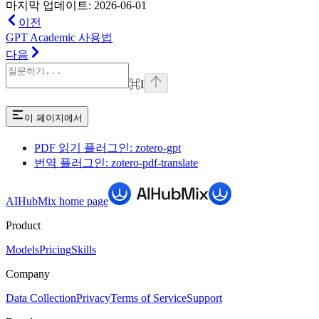
마지막 업데이트: 2026-06-01
이전
GPT Academic 사용법
다음
⌘
I
이 페이지에서
PDF 읽기 플러그인: zotero-gpt
번역 플러그인: zotero-pdf-translate
AIHubMix
home page
Product
Models
Pricing
Skills
Company
Data Collection
Privacy
Terms of Service
Support