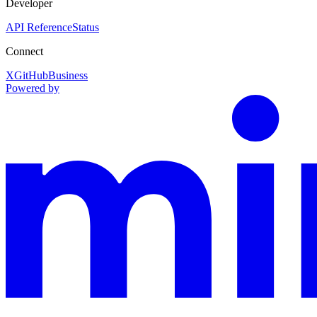
Developer
API Reference
Status
Connect
X
GitHub
Business
Powered by