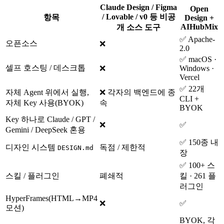
Claude Design / Figma
Open
/ Lovable / v0 등 비공
항목
Design +
AIHubMix
개 소스 도구
✅ Apache-
오픈소스
❌
2.0
✅ macOS ·
셀프 호스팅 / 데스크톱
❌
Windows ·
Vercel
✅ 22개
자체 Agent 위에서 실행,
❌ 각자의 백엔드에 종
CLI +
자체 Key 사용(BYOK)
속
BYOK
Key 하나로 Claude / GPT /
❌
✅
Gemini / DeepSeek 혼용
✅ 150종 내
디자인 시스템
독점 / 제한적
DESIGN.md
장
✅ 100+ 스
스킬 / 플러그인
폐쇄적
킬 · 261 플
러그인
HyperFrames(HTML→MP4
❌
✅
모션)
BYOK, 각