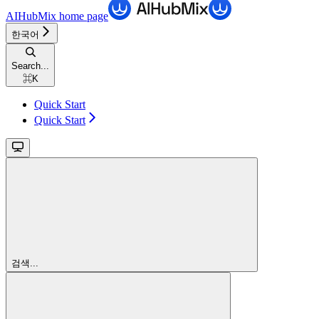
AIHubMix
home page
한국어
Search...
⌘
K
Quick Start
Quick Start
검색...