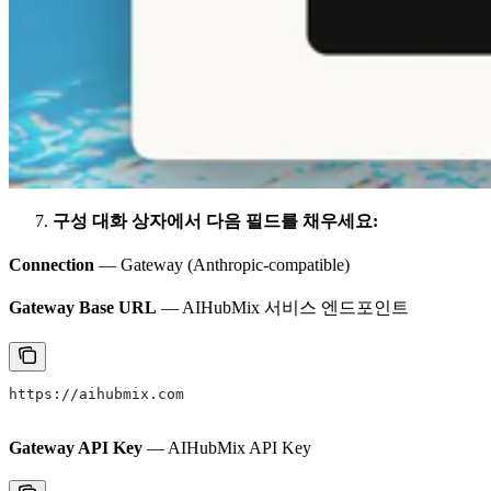
구성 대화 상자에서 다음 필드를 채우세요:
Connection
— Gateway (Anthropic-compatible)
Gateway Base URL
— AIHubMix 서비스 엔드포인트
https://aihubmix.com
Gateway API Key
— AIHubMix API Key