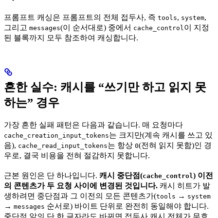
프롬프트 캐싱은 프롬프트의 전체 접두사, 즉
,
,
tools
system
그리고
(이 순서대로) 중에서
이 지정
messages
cache_control
된 블록까지 모두 참조하여 캐싱합니다.
흔한 실수: 캐시를 “쓰기만 하고 읽지 못
하는” 경우
가장 흔한 실패 패턴은 다음과 같습니다. 매 요청마다
는 크지만(계속 캐시를 쓰고 있
cache_creation_input_tokens
음),
는 항상
(전혀 읽지 못함)인 경
cache_read_input_tokens
0
우로, 결국 비용을 전혀 절감하지 못합니다.
근본 원인은 단 하나입니다.
캐시 중단점(
) 이전
cache_control
의 콘텐츠가 두 요청 사이에 변경된 것입니다.
캐시 히트가 발
생하려면 중단점과 그 이전의 모든 콘텐츠가(
→
tools
system
→
순서로) 바이트 단위로 완전히 동일해야 합니다.
messages
중단점 앞의 단 한 글자라도 바뀌면 접두사 캐시 전체가 무효