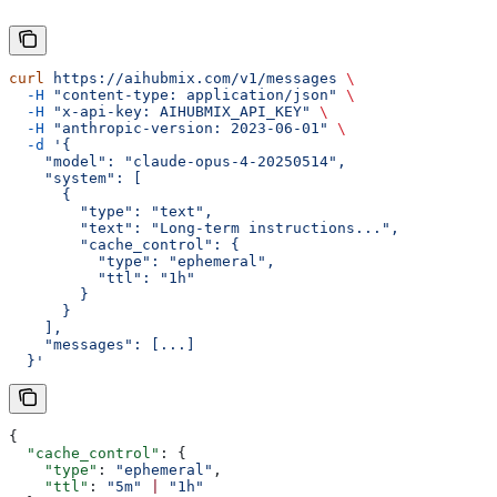
curl
 https://aihubmix.com/v1/messages
 \
  -H
 "content-type: application/json"
 \
  -H
 "x-api-key: AIHUBMIX_API_KEY"
 \
  -H
 "anthropic-version: 2023-06-01"
 \
  -d
 '{
    "model": "claude-opus-4-20250514",
    "system": [
      {
        "type": "text",
        "text": "Long-term instructions...",
        "cache_control": {
          "type": "ephemeral",
          "ttl": "1h"
        }
      }
    ],
    "messages": [...]
  }'
{
  "cache_control"
: {
    "type"
: 
"ephemeral"
,
    "ttl"
: 
"5m"
 |
 "1h"