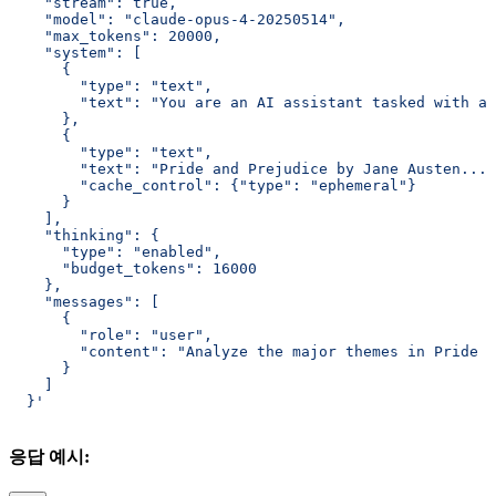
    "stream": true,
    "model": "claude-opus-4-20250514",
    "max_tokens": 20000,
    "system": [
      {
        "type": "text",
        "text": "You are an AI assistant tasked with an
      },
      {
        "type": "text",
        "text": "Pride and Prejudice by Jane Austen... 
        "cache_control": {"type": "ephemeral"}
      }
    ],
    "thinking": {
      "type": "enabled",
      "budget_tokens": 16000
    },
    "messages": [
      {
        "role": "user",
        "content": "Analyze the major themes in Pride a
      }
    ]
  }'
응답 예시: