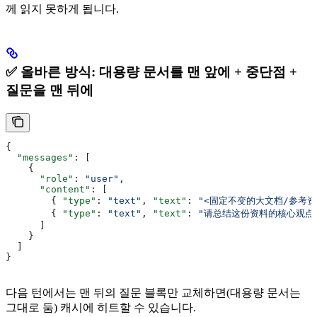
께 읽지 못하게 됩니다.
✅ 올바른 방식: 대용량 문서를 맨 앞에 + 중단점 +
질문을 맨 뒤에
{
  "messages"
: [
    {
      "role"
: 
"user"
,
      "content"
: [
        { 
"type"
: 
"text"
, 
"text"
: 
"<固定不变的大文档/参考资料，
        { 
"type"
: 
"text"
, 
"text"
: 
"请总结这份资料的核心观点
      ]
    }
  ]
}
다음 턴에서는 맨 뒤의 질문 블록만 교체하면(대용량 문서는
그대로 둠) 캐시에 히트할 수 있습니다.