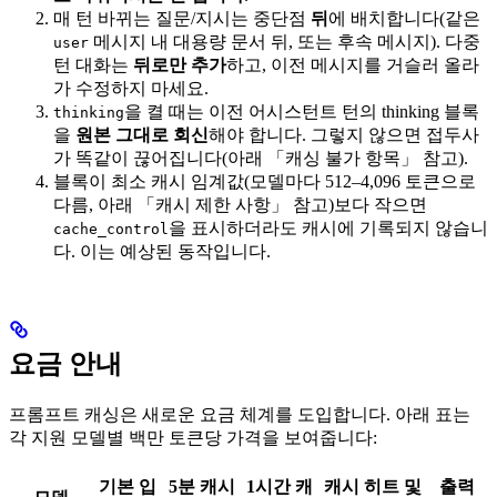
매 턴 바뀌는 질문/지시는 중단점
뒤
에 배치합니다(같은
메시지 내 대용량 문서 뒤, 또는 후속 메시지). 다중
user
턴 대화는
뒤로만 추가
하고, 이전 메시지를 거슬러 올라
가 수정하지 마세요.
을 켤 때는 이전 어시스턴트 턴의 thinking 블록
thinking
을
원본 그대로 회신
해야 합니다. 그렇지 않으면 접두사
가 똑같이 끊어집니다(아래 「캐싱 불가 항목」 참고).
블록이 최소 캐시 임계값(모델마다 512–4,096 토큰으로
다름, 아래 「캐시 제한 사항」 참고)보다 작으면
을 표시하더라도 캐시에 기록되지 않습니
cache_control
다. 이는 예상된 동작입니다.
요금 안내
프롬프트 캐싱은 새로운 요금 체계를 도입합니다. 아래 표는
각 지원 모델별 백만 토큰당 가격을 보여줍니다:
기본 입
5분 캐시
1시간 캐
캐시 히트 및
출력