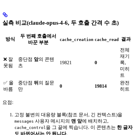
실측 비교(claude-opus-4-6, 두 호출 간격 수 초)
두 번째 호출에서
방식
결과
cache_creation
cache_read
바꾼 부분
전체
재기
❌ 잘
중단점
앞
의 콘텐
19821
0
록,
못됨
츠
미히
트
✅ 올
중단점
뒤
의 질문
완전
0
19814
바름
만
히트
요점:
고정 불변의 대용량 블록(참조 문서, 긴 컨텍스트)을
사용자 메시지의
맨 앞
에 배치하고,
messages
을 그 끝에 찍습니다. 이 콘텐츠는
한 글자
cache_control
도 바뀌어서는 안 됩니다
.