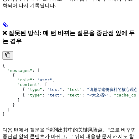
화되어 다시 기록됩니다.
❌ 잘못된 방식: 매 턴 바뀌는 질문을 중단점 앞에 두
는 경우
{
  "messages"
: [
    {
      "role"
: 
"user"
,
      "content"
: [
        { 
"type"
: 
"text"
, 
"text"
: 
"请总结这份资料的核心观点
        { 
"type"
: 
"text"
, 
"text"
: 
"<大文档>"
, 
"cache_con
      ]
    }
  ]
}
다음 턴에서 질문을 “请列出其中的关键风险点。“으로 바꾸면
중단점 앞의 콘텐츠가 바뀌고, 그 뒤의 대용량 문서 캐시도 함