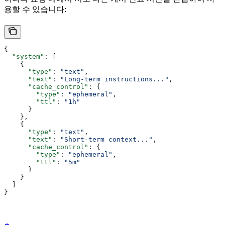
용할 수 있습니다:
{
  "system"
: [
    {
      "type"
: 
"text"
, 
      "text"
: 
"Long-term instructions..."
,
      "cache_control"
: {
        "type"
: 
"ephemeral"
,
        "ttl"
: 
"1h"
      }
    },
    {
      "type"
: 
"text"
,
      "text"
: 
"Short-term context..."
, 
      "cache_control"
: {
        "type"
: 
"ephemeral"
,
        "ttl"
: 
"5m"
      }
    }
  ]
}