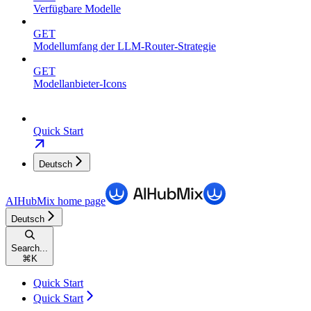
Verfügbare Modelle
GET
Modellumfang der LLM-Router-Strategie
GET
Modellanbieter-Icons
Quick Start
Deutsch
AIHubMix
home page
Deutsch
Search...
⌘
K
Quick Start
Quick Start