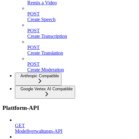
Remix a Video
POST
Create Speech
POST
Create Transcription
POST
Create Translation
POST
Create Moderation
Anthropic Compatible
Google Vertex AI Compatible
Plattform-API
GET
Modellverwaltungs-API