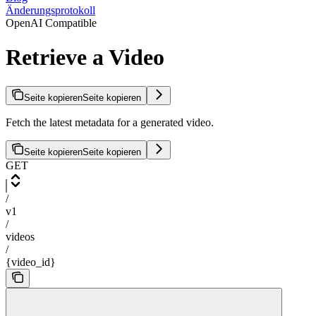
Änderungsprotokoll
OpenAI Compatible
Retrieve a Video
Seite kopieren
Seite kopieren
Fetch the latest metadata for a generated video.
Seite kopieren
Seite kopieren
GET
/
v1
/
videos
/
{video_id}