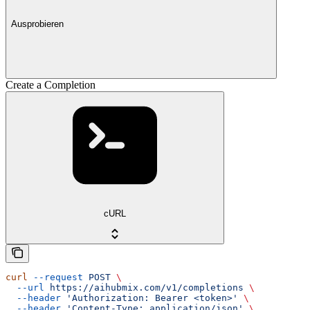
Ausprobieren
Create a Completion
cURL
curl
 --request
 POST
 \
  --url
 https://aihubmix.com/v1/completions
 \
  --header
 'Authorization: Bearer <token>'
 \
  --header
 'Content-Type: application/json'
 \