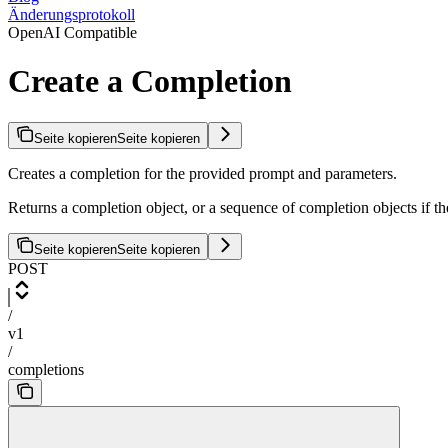
Änderungsprotokoll
OpenAI Compatible
Create a Completion
Seite kopieren
Seite kopieren
Creates a completion for the provided prompt and parameters.
Returns a completion object, or a sequence of completion objects if th
Seite kopieren
Seite kopieren
POST
/
v1
/
completions