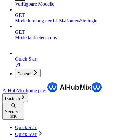
Verfügbare Modelle
GET
Modellumfang der LLM-Router-Strategie
GET
Modellanbieter-Icons
Quick Start
Deutsch
AIHubMix
home page
Deutsch
Search...
⌘
K
Quick Start
Quick Start