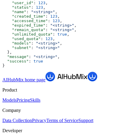
    "user_id"
: 
123
,
    "status"
: 
123
,
    "name"
: 
"<string>"
,
    "created_time"
: 
123
,
    "accessed_time"
: 
123
,
    "expired_time"
: 
"<string>"
,
    "remain_quota"
: 
"<string>"
,
    "unlimited_quota"
: 
true
,
    "used_quota"
: 
123
,
    "models"
: 
"<string>"
,
    "subnet"
: 
"<string>"
  },
  "message"
: 
"<string>"
,
  "success"
: 
true
}
AIHubMix
home page
Product
Models
Pricing
Skills
Company
Data Collection
Privacy
Terms of Service
Support
Developer