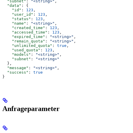
  "subnet"
: 
"<string>"
,
  "data"
: {
    "id"
: 
123
,
    "user_id"
: 
123
,
    "status"
: 
123
,
    "name"
: 
"<string>"
,
    "created_time"
: 
123
,
    "accessed_time"
: 
123
,
    "expired_time"
: 
"<string>"
,
    "remain_quota"
: 
"<string>"
,
    "unlimited_quota"
: 
true
,
    "used_quota"
: 
123
,
    "models"
: 
"<string>"
,
    "subnet"
: 
"<string>"
  },
  "message"
: 
"<string>"
,
  "success"
: 
true
}
Anfrageparameter