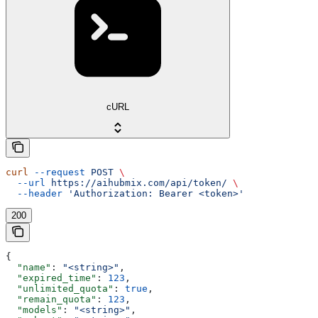
cURL
curl
 --request
 POST
 \
  --url
 https://aihubmix.com/api/token/
 \
  --header
 'Authorization: Bearer <token>'
200
{
  "name"
: 
"<string>"
,
  "expired_time"
: 
123
,
  "unlimited_quota"
: 
true
,
  "remain_quota"
: 
123
,
  "models"
: 
"<string>"
,