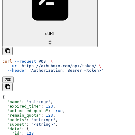
cURL
curl
 --request
 POST
 \
  --url
 https://aihubmix.com/api/token/
 \
  --header
 'Authorization: Bearer <token>'
200
{
  "name"
: 
"<string>"
,
  "expired_time"
: 
123
,
  "unlimited_quota"
: 
true
,
  "remain_quota"
: 
123
,
  "models"
: 
"<string>"
,
  "subnet"
: 
"<string>"
,
  "data"
: {
    "id"
: 
123
,