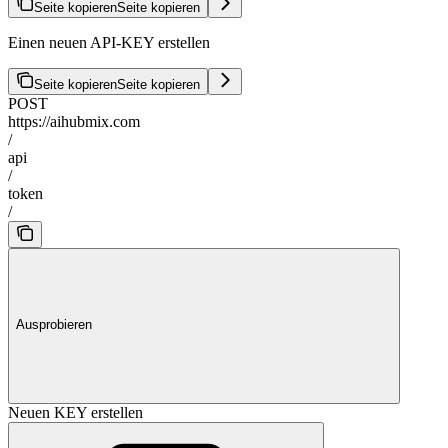
Seite kopieren
Seite kopieren
Einen neuen API-KEY erstellen
Seite kopieren
Seite kopieren
POST
https://aihubmix.com
/
api
/
token
/
Ausprobieren
Neuen KEY erstellen