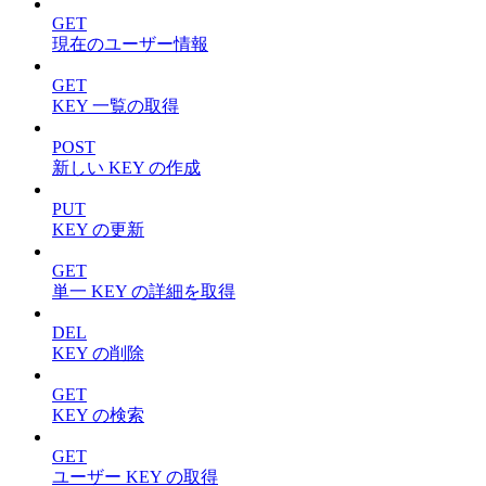
GET
現在のユーザー情報
GET
KEY 一覧の取得
POST
新しい KEY の作成
PUT
KEY の更新
GET
単一 KEY の詳細を取得
DEL
KEY の削除
GET
KEY の検索
GET
ユーザー KEY の取得