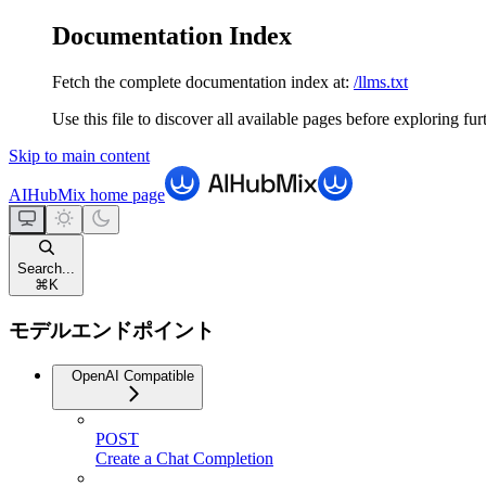
Documentation Index
Fetch the complete documentation index at:
/llms.txt
Use this file to discover all available pages before exploring fur
Skip to main content
AIHubMix
home page
Search...
⌘
K
モデルエンドポイント
OpenAI Compatible
POST
Create a Chat Completion