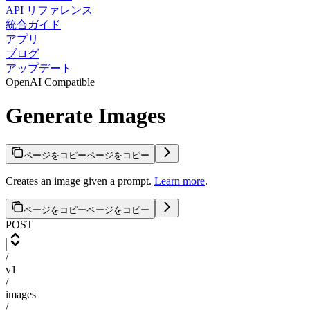
API リファレンス
統合ガイド
アプリ
ブログ
アップデート
OpenAI Compatible
Generate Images
ページをコピー
ページをコピー
Creates an image given a prompt.
Learn more
.
ページをコピー
ページをコピー
POST
/
v1
/
images
/