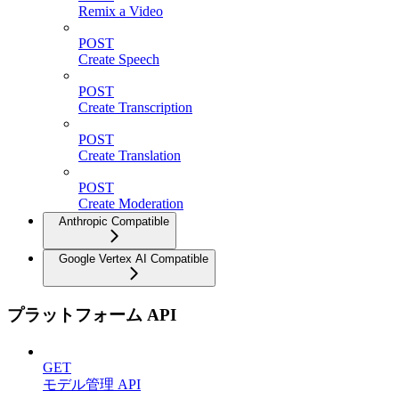
Remix a Video
POST
Create Speech
POST
Create Transcription
POST
Create Translation
POST
Create Moderation
Anthropic Compatible
Google Vertex AI Compatible
プラットフォーム API
GET
モデル管理 API