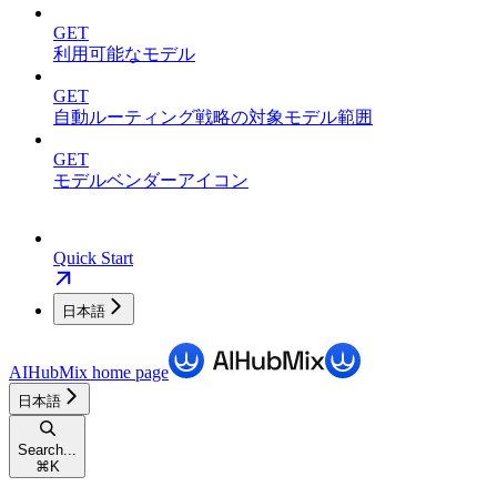
GET
利用可能なモデル
GET
自動ルーティング戦略の対象モデル範囲
GET
モデルベンダーアイコン
Quick Start
日本語
AIHubMix
home page
日本語
Search...
⌘
K