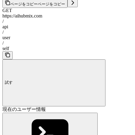
ページをコピー
ページをコピー
GET
https://aihubmix.com
/
api
/
user
/
self
試す
現在のユーザー情報