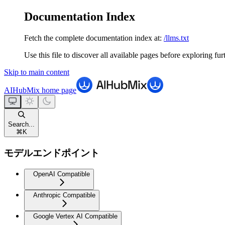
Documentation Index
Fetch the complete documentation index at:
/llms.txt
Use this file to discover all available pages before exploring fur
Skip to main content
AIHubMix
home page
Search...
⌘
K
モデルエンドポイント
OpenAI Compatible
Anthropic Compatible
Google Vertex AI Compatible