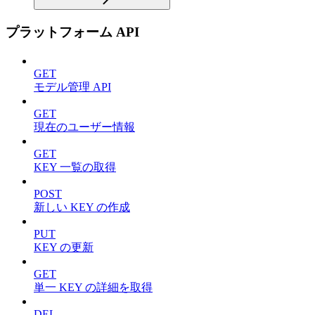
プラットフォーム API
GET
モデル管理 API
GET
現在のユーザー情報
GET
KEY 一覧の取得
POST
新しい KEY の作成
PUT
KEY の更新
GET
単一 KEY の詳細を取得
DEL