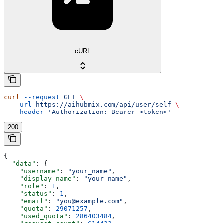
cURL
curl
 --request
 GET
 \
  --url
 https://aihubmix.com/api/user/self
 \
  --header
 'Authorization: Bearer <token>'
200
{
  "data"
: {
    "username"
: 
"your_name"
,
    "display_name"
: 
"your_name"
,
    "role"
: 
1
,
    "status"
: 
1
,
    "email"
: 
"you@example.com"
,
    "quota"
: 
29071257
,
    "used_quota"
: 
286403484
,