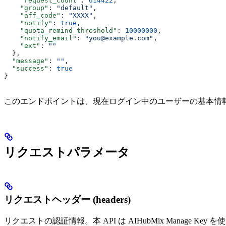
    "request_count"
: 
614422
,
    "group"
: 
"default"
,
    "aff_code"
: 
"XXXX"
,
    "notify"
: 
true
,
    "quota_remind_threshold"
: 
10000000
,
    "notify_email"
: 
"you@example.com"
,
    "ext"
: 
""
  },
  "message"
: 
""
,
  "success"
: 
true
}
このエンドポイントは、現在ログイン中のユーザーの基本情
リクエストパラメータ
リクエストヘッダー (headers)
リクエストの認証情報。本 API は AIHubMix Manage Ke