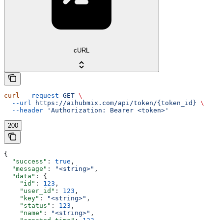
cURL
curl
 --request
 GET
 \
  --url
 https://aihubmix.com/api/token/{token_id}
 \
  --header
 'Authorization: Bearer <token>'
200
{
  "success"
: 
true
,
  "message"
: 
"<string>"
,
  "data"
: {
    "id"
: 
123
,
    "user_id"
: 
123
,
    "key"
: 
"<string>"
,
    "status"
: 
123
,
    "name"
: 
"<string>"
,