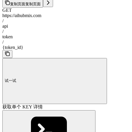
复制页面
复制页面
GET
https://aihubmix.com
/
api
/
token
/
{token_id}
试一试
获取单个 KEY 详情