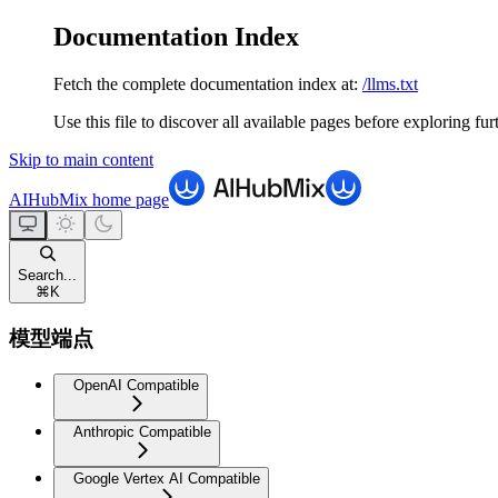
Documentation Index
Fetch the complete documentation index at:
/llms.txt
Use this file to discover all available pages before exploring fur
Skip to main content
AIHubMix
home page
Search...
⌘
K
模型端点
OpenAI Compatible
Anthropic Compatible
Google Vertex AI Compatible