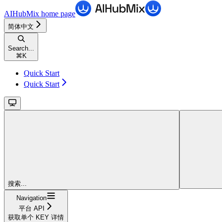
AIHubMix
home page
简体中文
Search...
⌘
K
Quick Start
Quick Start
搜索...
Navigation
平台 API
获取单个 KEY 详情