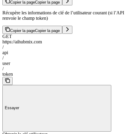
Copier la page
Copier la page
Récupère les informations de clé de l’utilisateur courant (si l’API
renvoie le champ token)
Copier la page
Copier la page
GET
https://aihubmix.com
/
api
/
user
/
token
Essayer