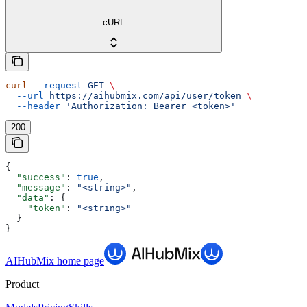
cURL
curl
 --request
 GET
 \
  --url
 https://aihubmix.com/api/user/token
 \
  --header
 'Authorization: Bearer <token>'
200
{
  "success"
: 
true
,
  "message"
: 
"<string>"
,
  "data"
: {
    "token"
: 
"<string>"
  }
}
AIHubMix
home page
Product