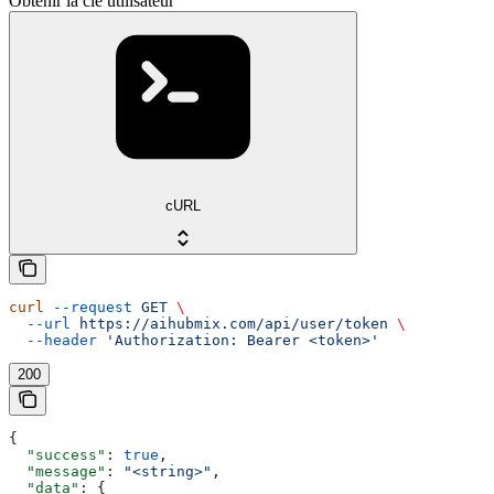
Obtenir la clé utilisateur
cURL
curl
 --request
 GET
 \
  --url
 https://aihubmix.com/api/user/token
 \
  --header
 'Authorization: Bearer <token>'
200
{
  "success"
: 
true
,
  "message"
: 
"<string>"
,
  "data"
: {