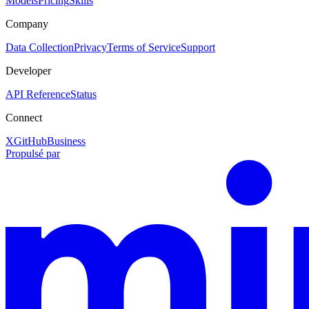
Models
Pricing
Skills
Company
Data Collection
Privacy
Terms of Service
Support
Developer
API Reference
Status
Connect
X
GitHub
Business
Propulsé par